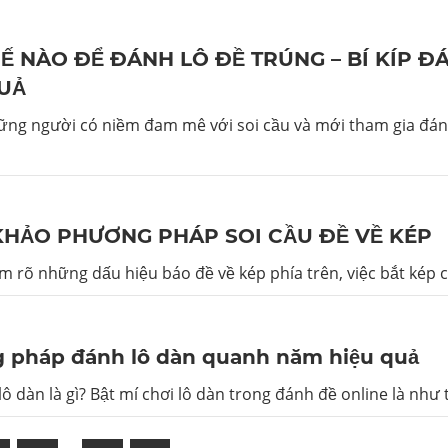
Ế NÀO ĐỂ ĐÁNH LÔ ĐỀ TRÚNG – BÍ KÍP Đ
UẢ
hững người có niềm đam mê với soi cầu và mới tham gia đán
HẢO PHƯƠNG PHÁP SOI CẦU ĐỀ VỀ KÉP
m rõ những dấu hiệu báo đề về kép phía trên, việc bắt kép 
 pháp đánh lô dàn quanh năm hiệu quả
lô dàn là gì? Bật mí chơi lô dàn trong đánh đề online là như