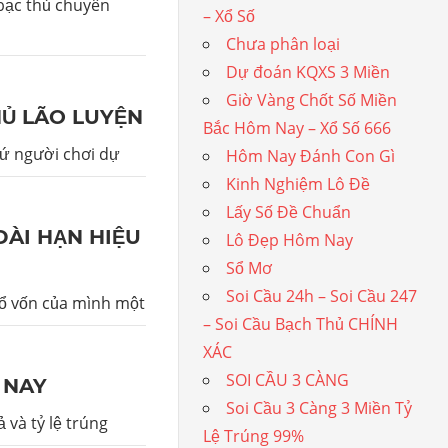
 bạc thủ chuyên
– Xổ Số
Chưa phân loại
Dự đoán KQXS 3 Miền
Giờ Vàng Chốt Số Miền
HỦ LÃO LUYỆN
Bắc Hôm Nay – Xổ Số 666
 cứ người chơi dự
Hôm Nay Đánh Con Gì
Kinh Nghiệm Lô Đề
Lấy Số Đề Chuẩn
DÀI HẠN HIỆU
Lô Đẹp Hôm Nay
Sổ Mơ
Soi Cầu 24h – Soi Cầu 247
bổ vốn của mình một
– Soi Cầu Bạch Thủ CHÍNH
XÁC
SOI CẦU 3 CÀNG
 NAY
Soi Cầu 3 Càng 3 Miền Tỷ
và tỷ lệ trúng
Lệ Trúng 99%