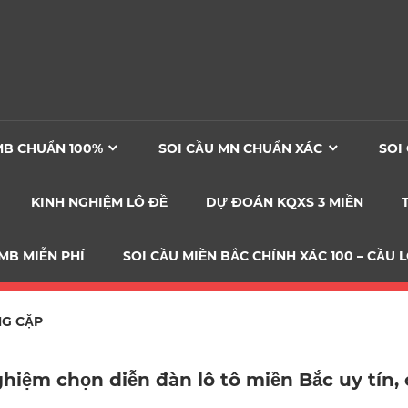
MB CHUẨN 100%
SOI CẦU MN CHUẨN XÁC
SOI
KINH NGHIỆM LÔ ĐỀ
DỰ ĐOÁN KQXS 3 MIỀN
 MB MIỄN PHÍ
SOI CẦU MIỀN BẮC CHÍNH XÁC 100 – CẦU
NG CẶP
hiệm chọn diễn đàn lô tô miền Bắc uy tín,