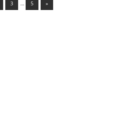
Next
3
…
5
»
Posts