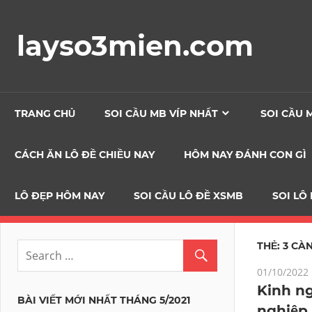
Skip
to
layso3mien.com
content
TRANG CHỦ
SOI CẦU MB VÍP NHẤT
SOI CẦU 
CÁCH ĂN LÔ ĐỀ CHIỀU NAY
HÔM NAY ĐÁNH CON GÌ
LÔ ĐẸP HÔM NAY
SOI CẦU LÔ ĐỀ XSMB
SOI LÔ
THẺ:
3 CÀ
01/10/2022
Kinh ng
BÀI VIẾT MỚI NHẤT THÁNG 5/2021
nghiệp