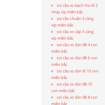
soi cầu xs bạch thu lô 2
nháy víp miền bắc
soi cầu chuẩn 3 càng
víp miền bắc
soi cầu xs cặp 3 càng
víp miền bắc
soi cầu xs dàn đề 4 con
miền bắc
soi cầu xs dàn đề 6 con
miền bắc
soi cầu xs dàn lô 10 con
miền bắc
soi cầu xs dàn đề 10
con miền bắc
soi cầu xs dàn đề 8 con
miền bắc