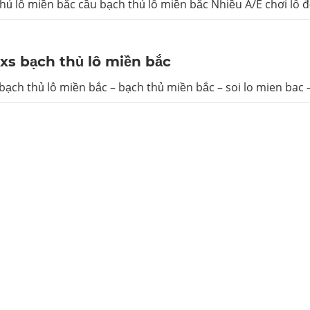
hủ lô miền bắc cầu bạch thủ lô miền bắc Nhiều A/E chơi lô 
 xs bạch thủ lô miền bắc
 bạch thủ lô miền bắc – bạch thủ miền bắc – soi lo mien bac 