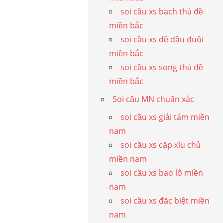
soi cầu xs bạch thủ đề
miền bắc
soi cầu xs đề đầu đuôi
miền bắc
soi cầu xs song thủ đề
miền bắc
Soi cầu MN chuẩn xác
soi cầu xs giải tám miền
nam
soi cầu xs cặp xíu chủ
miền nam
soi cầu xs bao lô miền
nam
soi cầu xs đặc biệt miền
nam