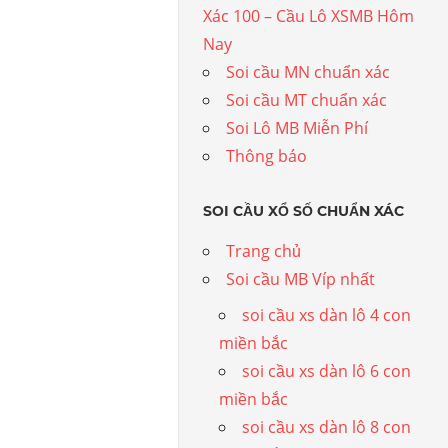
Xác 100 – Cầu Lô XSMB Hôm
Nay
Soi cầu MN chuẩn xác
Soi cầu MT chuẩn xác
Soi Lô MB Miễn Phí
Thông báo
SOI CẦU XỔ SỐ CHUẨN XÁC
Trang chủ
Soi cầu MB Víp nhất
soi cầu xs dàn lô 4 con
miền bắc
soi cầu xs dàn lô 6 con
miền bắc
soi cầu xs dàn lô 8 con