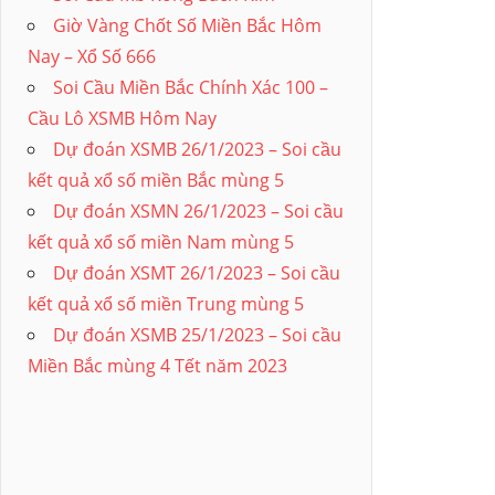
Giờ Vàng Chốt Số Miền Bắc Hôm
Nay – Xổ Số 666
Soi Cầu Miền Bắc Chính Xác 100 –
Cầu Lô XSMB Hôm Nay
Dự đoán XSMB 26/1/2023 – Soi cầu
kết quả xổ số miền Bắc mùng 5
Dự đoán XSMN 26/1/2023 – Soi cầu
kết quả xổ số miền Nam mùng 5
Dự đoán XSMT 26/1/2023 – Soi cầu
kết quả xổ số miền Trung mùng 5
Dự đoán XSMB 25/1/2023 – Soi cầu
Miền Bắc mùng 4 Tết năm 2023