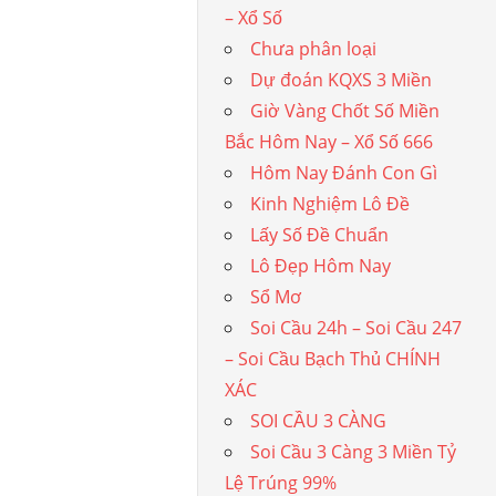
– Xổ Số
Chưa phân loại
Dự đoán KQXS 3 Miền
Giờ Vàng Chốt Số Miền
Bắc Hôm Nay – Xổ Số 666
Hôm Nay Đánh Con Gì
Kinh Nghiệm Lô Đề
Lấy Số Đề Chuẩn
Lô Đẹp Hôm Nay
Sổ Mơ
Soi Cầu 24h – Soi Cầu 247
– Soi Cầu Bạch Thủ CHÍNH
XÁC
SOI CẦU 3 CÀNG
Soi Cầu 3 Càng 3 Miền Tỷ
Lệ Trúng 99%