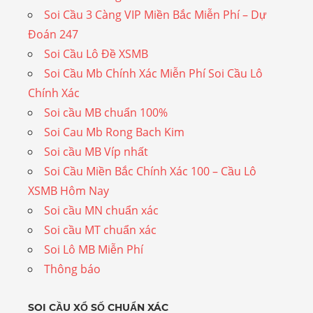
Soi Cầu 3 Càng VIP Miền Bắc Miễn Phí – Dự
Đoán 247
Soi Cầu Lô Đề XSMB
Soi Cầu Mb Chính Xác Miễn Phí Soi Cầu Lô
Chính Xác
Soi cầu MB chuẩn 100%
Soi Cau Mb Rong Bach Kim
Soi cầu MB Víp nhất
Soi Cầu Miền Bắc Chính Xác 100 – Cầu Lô
XSMB Hôm Nay
Soi cầu MN chuẩn xác
Soi cầu MT chuẩn xác
Soi Lô MB Miễn Phí
Thông báo
SOI CẦU XỔ SỐ CHUẨN XÁC