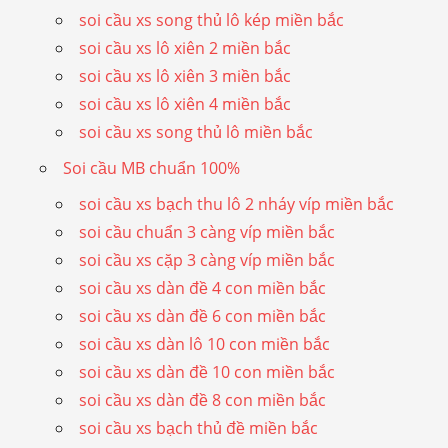
soi cầu xs song thủ lô kép miền bắc
soi cầu xs lô xiên 2 miền bắc
soi cầu xs lô xiên 3 miền bắc
soi cầu xs lô xiên 4 miền bắc
soi cầu xs song thủ lô miền bắc
Soi cầu MB chuẩn 100%
soi cầu xs bạch thu lô 2 nháy víp miền bắc
soi cầu chuẩn 3 càng víp miền bắc
soi cầu xs cặp 3 càng víp miền bắc
soi cầu xs dàn đề 4 con miền bắc
soi cầu xs dàn đề 6 con miền bắc
soi cầu xs dàn lô 10 con miền bắc
soi cầu xs dàn đề 10 con miền bắc
soi cầu xs dàn đề 8 con miền bắc
soi cầu xs bạch thủ đề miền bắc