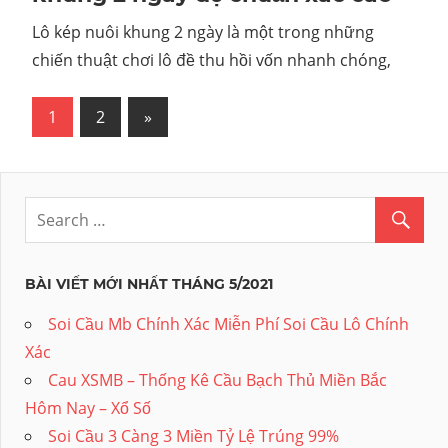
Lô kép nuôi khung 2 ngày là một trong những
chiến thuật chơi lô đề thu hồi vốn nhanh chóng,
Phân
Next
1
2
»
Posts
trang
bài
viết
BÀI VIẾT MỚI NHẤT THÁNG 5/2021
Soi Cầu Mb Chính Xác Miễn Phí Soi Cầu Lô Chính
Xác
Cau XSMB – Thống Kê Cầu Bạch Thủ Miền Bắc
Hôm Nay – Xổ Số
Soi Cầu 3 Càng 3 Miền Tỷ Lệ Trúng 99%