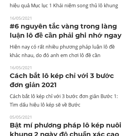
hiệu quả Mục lục 1 Khái niệm song thủ lô khung
16/05/2021
#6 nguyên tắc vàng trong làng
luận lô đề cần phải ghi nhớ ngay
Hiện nay có rất nhiều phương pháp luận lô đề
khác nhau, do đó anh em chơi lô đề cần
16/05/2021
Cách bắt lô kép chỉ với 3 bước
đơn giản 2021
Cách bắt lô kép chỉ với 3 bước đơn giản Bước 1:
Tìm dấu hiệu lô kép sẽ về Bước
05/05/2021
Bật mí phương pháp lô kép nuôi
khung 2 ngày độ chuẩn xác cao