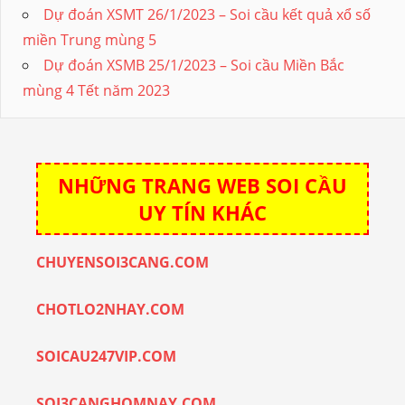
Dự đoán XSMT 26/1/2023 – Soi cầu kết quả xổ số
miền Trung mùng 5
Dự đoán XSMB 25/1/2023 – Soi cầu Miền Bắc
mùng 4 Tết năm 2023
NHỮNG TRANG WEB SOI CẦU
UY TÍN KHÁC
CHUYENSOI3CANG.COM
CHOTLO2NHAY.COM
SOICAU247VIP.COM
SOI3CANGHOMNAY.COM