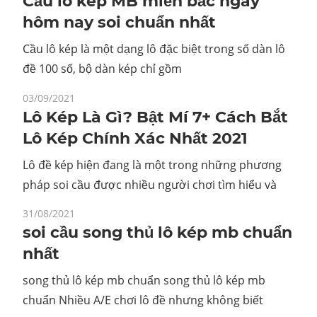
Cầu lô kép MB miền bắc ngày
hôm nay soi chuẩn nhất
Cầu lô kép là một dạng lô đặc biệt trong số dàn lô
đề 100 số, bộ dàn kép chỉ gồm
03/09/2021
Lô Kép Là Gì? Bật Mí 7+ Cách Bắt
Lô Kép Chính Xác Nhất 2021
Lô đề kép hiện đang là một trong những phương
pháp soi cầu được nhiều người chơi tìm hiểu và
31/08/2021
soi cầu song thủ lô kép mb chuẩn
nhất
song thủ lô kép mb chuẩn song thủ lô kép mb
chuẩn Nhiều A/E chơi lô đề nhưng không biết