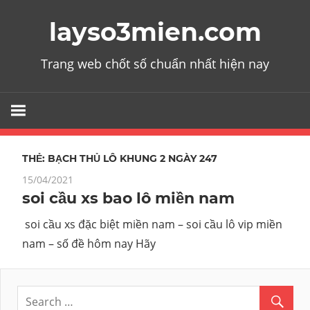
Skip
layso3mien.com
to
content
Trang web chốt số chuẩn nhất hiện nay
THẺ:
BẠCH THỦ LÔ KHUNG 2 NGÀY 247
15/04/2021
soi cầu xs bao lô miền nam
soi cầu xs đặc biệt miền nam – soi cầu lô vip miền
nam – số đề hôm nay Hãy