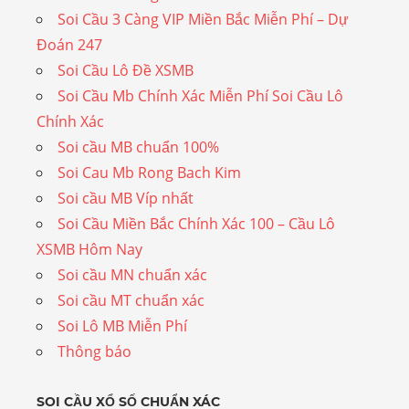
Soi Cầu 3 Càng VIP Miền Bắc Miễn Phí – Dự
Đoán 247
Soi Cầu Lô Đề XSMB
Soi Cầu Mb Chính Xác Miễn Phí Soi Cầu Lô
Chính Xác
Soi cầu MB chuẩn 100%
Soi Cau Mb Rong Bach Kim
Soi cầu MB Víp nhất
Soi Cầu Miền Bắc Chính Xác 100 – Cầu Lô
XSMB Hôm Nay
Soi cầu MN chuẩn xác
Soi cầu MT chuẩn xác
Soi Lô MB Miễn Phí
Thông báo
SOI CẦU XỔ SỐ CHUẨN XÁC