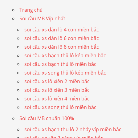
Trang chủ
Soi cầu MB Víp nhất
soi cầu xs dàn lô 4 con miền bắc
soi cầu xs dàn lô 6 con miền bắc
soi cầu xs dàn lô 8 con miền bắc
soi cầu xs bạch thủ lô kép miền bắc
soi cầu xs bạch thủ lô miền bắc
soi cầu xs song thủ lô kép miền bắc
soi cầu xs lô xiên 2 miền bắc
soi cầu xs lô xiên 3 miền bắc
soi cầu xs lô xiên 4 miền bắc
soi cầu xs song thủ lô miền bắc
Soi cầu MB chuẩn 100%
soi cầu xs bạch thu lô 2 nháy víp miền bắc