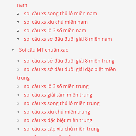
nam
soi cầu xs song thủ lô miền nam
soi cầu xs xíu chủ miền nam
soi cầu xs lô 3 số miền nam
soi cầu xs sớ đầu đuôi giải 8 miền nam
Soi cầu MT chuẩn xác
soi cầu xs sớ đầu đuôi giải 8 miền trung
soi cầu xs sớ đầu đuôi giải đặc biệt miền
trung
soi cầu xs lô 3 số miền trung
soi cầu xs giải tám miền trung
soi cầu xs song thủ lô miền trung
soi cầu xs xíu chủ miền trung
soi cầu xs đặc biệt miền trung
soi cầu xs cặp xíu chủ miền trung