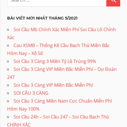
BÀI VIẾT MỚI NHẤT THÁNG 5/2021
Soi Cầu Mb Chính Xác Miễn Phí Soi Cầu Lô Chính
Xác
Cau XSMB – Thống Kê Cầu Bạch Thủ Miền Bắc
Hôm Nay – Xổ Số
Soi Cầu 3 Càng 3 Miền Tỷ Lệ Trúng 99%
Soi Cầu 3 Càng VIP Miền Bắc Miễn Phí – Dự Đoán
247
Soi Cầu 3 Càng VIP Miền Bắc Miễn Phí
SOI CẦU 3 CÀNG
Soi Cầu 3 Càng Miền Nam Cực Chuẩn Miễn Phí
Hôm Nay 100%
Soi Cầu 24h – Soi Cầu 247 – Soi Cầu Bạch Thủ
CHÍNH XÁC