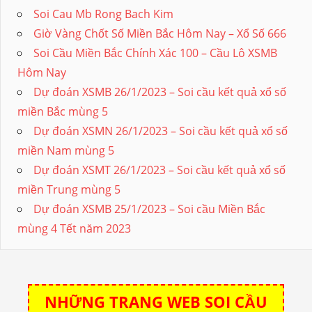
Soi Cau Mb Rong Bach Kim
Giờ Vàng Chốt Số Miền Bắc Hôm Nay – Xổ Số 666
Soi Cầu Miền Bắc Chính Xác 100 – Cầu Lô XSMB
Hôm Nay
Dự đoán XSMB 26/1/2023 – Soi cầu kết quả xổ số
miền Bắc mùng 5
Dự đoán XSMN 26/1/2023 – Soi cầu kết quả xổ số
miền Nam mùng 5
Dự đoán XSMT 26/1/2023 – Soi cầu kết quả xổ số
miền Trung mùng 5
Dự đoán XSMB 25/1/2023 – Soi cầu Miền Bắc
mùng 4 Tết năm 2023
NHỮNG TRANG WEB SOI CẦU