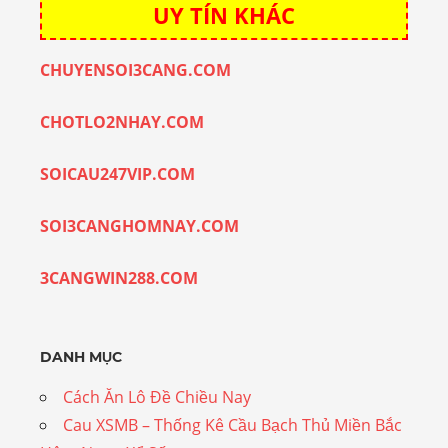
UY TÍN KHÁC
CHUYENSOI3CANG.COM
CHOTLO2NHAY.COM
SOICAU247VIP.COM
SOI3CANGHOMNAY.COM
3CANGWIN288.COM
DANH MỤC
Cách Ăn Lô Đề Chiều Nay
Cau XSMB – Thống Kê Cầu Bạch Thủ Miền Bắc