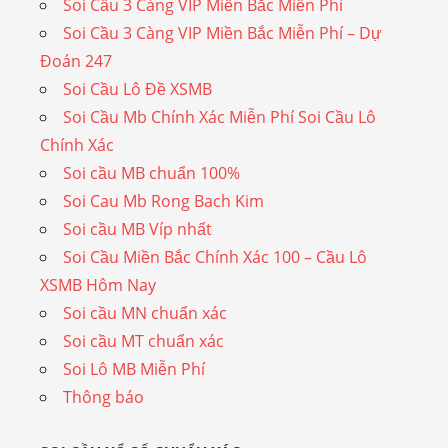
Soi Cầu 3 Càng VIP Miền Bắc Miễn Phí
Soi Cầu 3 Càng VIP Miền Bắc Miễn Phí – Dự
Đoán 247
Soi Cầu Lô Đề XSMB
Soi Cầu Mb Chính Xác Miễn Phí Soi Cầu Lô
Chính Xác
Soi cầu MB chuẩn 100%
Soi Cau Mb Rong Bach Kim
Soi cầu MB Víp nhất
Soi Cầu Miền Bắc Chính Xác 100 – Cầu Lô
XSMB Hôm Nay
Soi cầu MN chuẩn xác
Soi cầu MT chuẩn xác
Soi Lô MB Miễn Phí
Thông báo