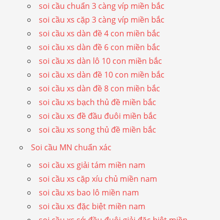
soi cầu chuẩn 3 càng víp miền bắc
soi cầu xs cặp 3 càng víp miền bắc
soi cầu xs dàn đề 4 con miền bắc
soi cầu xs dàn đề 6 con miền bắc
soi cầu xs dàn lô 10 con miền bắc
soi cầu xs dàn đề 10 con miền bắc
soi cầu xs dàn đề 8 con miền bắc
soi cầu xs bạch thủ đề miền bắc
soi cầu xs đề đầu đuôi miền bắc
soi cầu xs song thủ đề miền bắc
Soi cầu MN chuẩn xác
soi cầu xs giải tám miền nam
soi cầu xs cặp xíu chủ miền nam
soi cầu xs bao lô miền nam
soi cầu xs đặc biệt miền nam