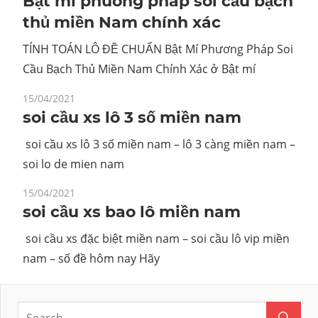
Bật mí phương pháp soi cầu bạch
thủ miền Nam chính xác
TÍNH TOÁN LÔ ĐỀ CHUẨN Bật Mí Phương Pháp Soi
Cầu Bạch Thủ Miền Nam Chính Xác ở Bật mí
15/04/2021
soi cầu xs lô 3 số miền nam
soi cầu xs lô 3 số miền nam – lô 3 càng miền nam –
soi lo de mien nam
15/04/2021
soi cầu xs bao lô miền nam
soi cầu xs đặc biệt miền nam – soi cầu lô vip miền
nam – số đề hôm nay Hãy