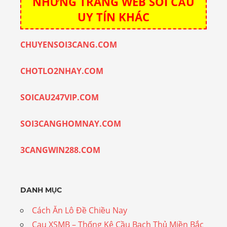
NHỮNG TRANG WEB SOI CẦU
UY TÍN KHÁC
CHUYENSOI3CANG.COM
CHOTLO2NHAY.COM
SOICAU247VIP.COM
SOI3CANGHOMNAY.COM
3CANGWIN288.COM
DANH MỤC
Cách Ăn Lô Đề Chiều Nay
Cau XSMB – Thống Kê Cầu Bạch Thủ Miền Bắc