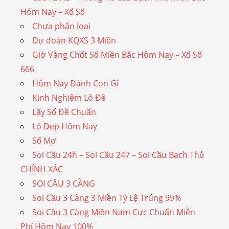
Hôm Nay – Xổ Số
Chưa phân loại
Dự đoán KQXS 3 Miền
Giờ Vàng Chốt Số Miền Bắc Hôm Nay – Xổ Số
666
Hôm Nay Đánh Con Gì
Kinh Nghiệm Lô Đề
Lấy Số Đề Chuẩn
Lô Đẹp Hôm Nay
Sổ Mơ
Soi Cầu 24h – Soi Cầu 247 – Soi Cầu Bạch Thủ
CHÍNH XÁC
SOI CẦU 3 CÀNG
Soi Cầu 3 Càng 3 Miền Tỷ Lệ Trúng 99%
Soi Cầu 3 Càng Miền Nam Cực Chuẩn Miễn
Phí Hôm Nay 100%