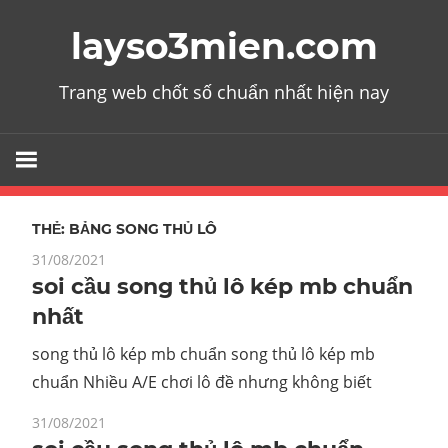
Skip
layso3mien.com
to
content
Trang web chốt số chuẩn nhất hiện nay
THẺ:
BẢNG SONG THỦ LÔ
31/08/2021
soi cầu song thủ lô kép mb chuẩn
nhất
song thủ lô kép mb chuẩn song thủ lô kép mb
chuẩn Nhiều A/E chơi lô đề nhưng không biết
31/08/2021