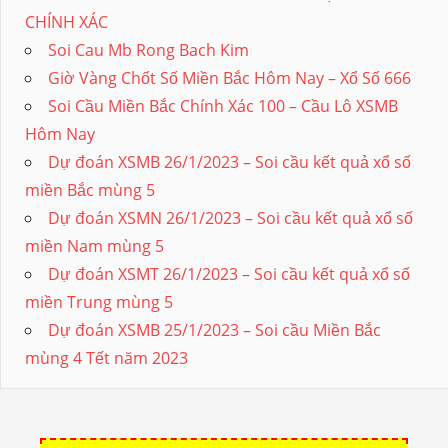
CHÍNH XÁC
Soi Cau Mb Rong Bach Kim
Giờ Vàng Chốt Số Miền Bắc Hôm Nay – Xổ Số 666
Soi Cầu Miền Bắc Chính Xác 100 – Cầu Lô XSMB
Hôm Nay
Dự đoán XSMB 26/1/2023 – Soi cầu kết quả xổ số
miền Bắc mùng 5
Dự đoán XSMN 26/1/2023 – Soi cầu kết quả xổ số
miền Nam mùng 5
Dự đoán XSMT 26/1/2023 – Soi cầu kết quả xổ số
miền Trung mùng 5
Dự đoán XSMB 25/1/2023 – Soi cầu Miền Bắc
mùng 4 Tết năm 2023