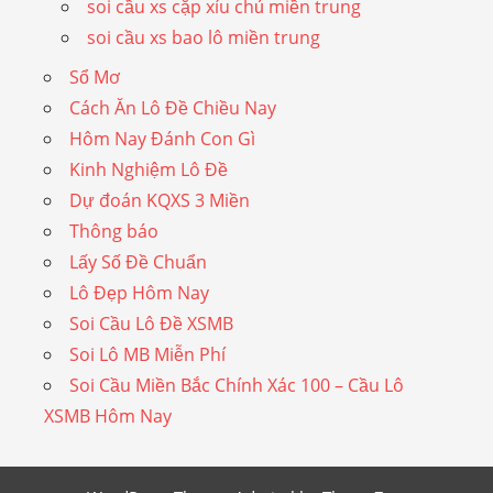
soi cầu xs cặp xíu chủ miền trung
soi cầu xs bao lô miền trung
Sổ Mơ
Cách Ăn Lô Đề Chiều Nay
Hôm Nay Đánh Con Gì
Kinh Nghiệm Lô Đề
Dự đoán KQXS 3 Miền
Thông báo
Lấy Số Đề Chuẩn
Lô Đẹp Hôm Nay
Soi Cầu Lô Đề XSMB
Soi Lô MB Miễn Phí
Soi Cầu Miền Bắc Chính Xác 100 – Cầu Lô
XSMB Hôm Nay