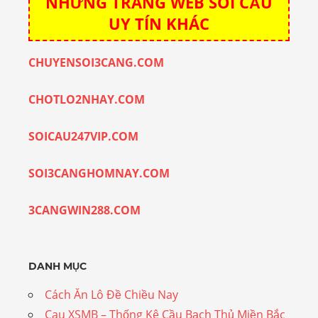
NHỮNG TRANG WEB SOI CẦU
UY TÍN KHÁC
CHUYENSOI3CANG.COM
CHOTLO2NHAY.COM
SOICAU247VIP.COM
SOI3CANGHOMNAY.COM
3CANGWIN288.COM
DANH MỤC
Cách Ăn Lô Đề Chiều Nay
Cau XSMB – Thống Kê Cầu Bạch Thủ Miền Bắc