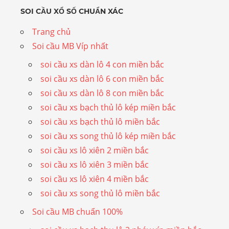
SOI CẦU XỔ SỐ CHUẨN XÁC
Trang chủ
Soi cầu MB Víp nhất
soi cầu xs dàn lô 4 con miền bắc
soi cầu xs dàn lô 6 con miền bắc
soi cầu xs dàn lô 8 con miền bắc
soi cầu xs bạch thủ lô kép miền bắc
soi cầu xs bạch thủ lô miền bắc
soi cầu xs song thủ lô kép miền bắc
soi cầu xs lô xiên 2 miền bắc
soi cầu xs lô xiên 3 miền bắc
soi cầu xs lô xiên 4 miền bắc
soi cầu xs song thủ lô miền bắc
Soi cầu MB chuẩn 100%