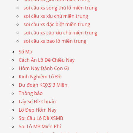
soi cầu xs song thủ lô miền trung
soi cầu xs xíu chủ miền trung
soi cầu xs đặc biệt miền trung
soi cầu xs cặp xíu chủ miền trung
soi cầu xs bao lô miền trung
Sổ Mơ
Cách Ăn Lô Đề Chiều Nay
Hôm Nay Đánh Con Gì
Kinh Nghiệm Lô Đề
Dự đoán KQXS 3 Miền
Thông báo
Lấy Số Đề Chuẩn
Lô Đẹp Hôm Nay
Soi Cầu Lô Đề XSMB
Soi Lô MB Miễn Phí