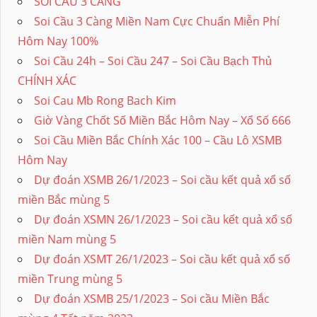
SOI CẦU 3 CÀNG
Soi Cầu 3 Càng Miền Nam Cực Chuẩn Miễn Phí
Hôm Nay 100%
Soi Cầu 24h – Soi Cầu 247 – Soi Cầu Bạch Thủ
CHÍNH XÁC
Soi Cau Mb Rong Bach Kim
Giờ Vàng Chốt Số Miền Bắc Hôm Nay – Xổ Số 666
Soi Cầu Miền Bắc Chính Xác 100 – Cầu Lô XSMB
Hôm Nay
Dự đoán XSMB 26/1/2023 – Soi cầu kết quả xổ số
miền Bắc mùng 5
Dự đoán XSMN 26/1/2023 – Soi cầu kết quả xổ số
miền Nam mùng 5
Dự đoán XSMT 26/1/2023 – Soi cầu kết quả xổ số
miền Trung mùng 5
Dự đoán XSMB 25/1/2023 – Soi cầu Miền Bắc