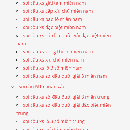
soi cầu xs giải tám miền nam
soi cầu xs cặp xíu chủ miền nam
soi cầu xs bao lô miền nam
soi cầu xs đặc biệt miền nam
soi cầu xs sớ đầu đuôi giải đặc biệt miền
nam
soi cầu xs song thủ lô miền nam
soi cầu xs xíu chủ miền nam
soi cầu xs lô 3 số miền nam
soi cầu xs sớ đầu đuôi giải 8 miền nam
Soi cầu MT chuẩn xác
soi cầu xs sớ đầu đuôi giải 8 miền trung
soi cầu xs sớ đầu đuôi giải đặc biệt miền
trung
soi cầu xs lô 3 số miền trung
soi cầu xs giải tám miền trung