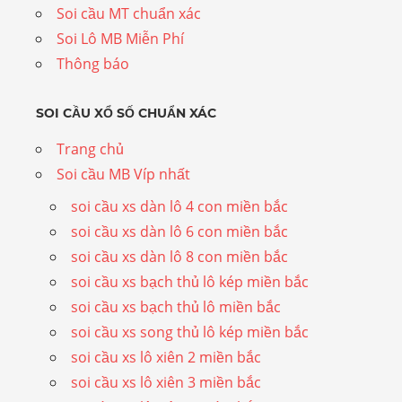
Soi cầu MT chuẩn xác
Soi Lô MB Miễn Phí
Thông báo
SOI CẦU XỔ SỐ CHUẨN XÁC
Trang chủ
Soi cầu MB Víp nhất
soi cầu xs dàn lô 4 con miền bắc
soi cầu xs dàn lô 6 con miền bắc
soi cầu xs dàn lô 8 con miền bắc
soi cầu xs bạch thủ lô kép miền bắc
soi cầu xs bạch thủ lô miền bắc
soi cầu xs song thủ lô kép miền bắc
soi cầu xs lô xiên 2 miền bắc
soi cầu xs lô xiên 3 miền bắc