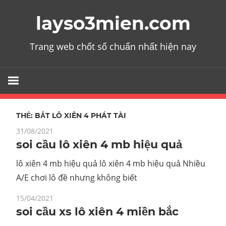
Skip
layso3mien.com
to
content
Trang web chốt số chuẩn nhất hiện nay
THẺ:
BẮT LÔ XIÊN 4 PHÁT TÀI
31/08/2021
soi cầu lô xiên 4 mb hiệu quả
lô xiên 4 mb hiệu quả lô xiên 4 mb hiệu quả Nhiều
A/E chơi lô đề nhưng không biết
15/04/2021
soi cầu xs lô xiên 4 miền bắc