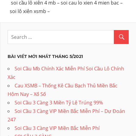
soi cầu lô xiên 4 mb – soi cau lo xien 4 mien bac –
soi lô xiên xsmb –
BÀI VIẾT MỚI NHẤT THÁNG 5/2021
Soi Cầu Mb Chính Xác Miễn Phí Soi Cầu Lô Chính
Xác
Cau XSMB – Thống Kê Cầu Bạch Thủ Miền Bắc
Hôm Nay – Xổ Số
Soi Cầu 3 Càng 3 Miền Tỷ Lệ Trúng 99%
Soi Cầu 3 Càng VIP Miền Bắc Miễn Phí – Dự Đoán
247
Soi Cầu 3 Càng VIP Miền Bắc Miễn Phí