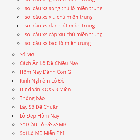
soi cầu xs song thủ lô miền trung
soi cầu xs xíu chủ miền trung
soi cầu xs đặc biệt miền trung
soi cầu xs cặp xíu chủ miền trung
soi cầu xs bao lô miền trung
Sổ Mơ
Cách Ăn Lô Đề Chiều Nay
Hôm Nay Đánh Con Gì
Kinh Nghiệm Lô Đề
Dự đoán KQXS 3 Miền
Thông báo
Lấy Số Đề Chuẩn
Lô Đẹp Hôm Nay
Soi Cầu Lô Đề XSMB
Soi Lô MB Miễn Phí