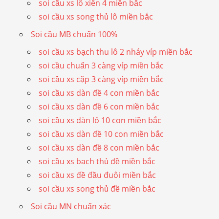
soi cầu xs lô xiên 4 miền bắc
soi cầu xs song thủ lô miền bắc
Soi cầu MB chuẩn 100%
soi cầu xs bạch thu lô 2 nháy víp miền bắc
soi cầu chuẩn 3 càng víp miền bắc
soi cầu xs cặp 3 càng víp miền bắc
soi cầu xs dàn đề 4 con miền bắc
soi cầu xs dàn đề 6 con miền bắc
soi cầu xs dàn lô 10 con miền bắc
soi cầu xs dàn đề 10 con miền bắc
soi cầu xs dàn đề 8 con miền bắc
soi cầu xs bạch thủ đề miền bắc
soi cầu xs đề đầu đuôi miền bắc
soi cầu xs song thủ đề miền bắc
Soi cầu MN chuẩn xác