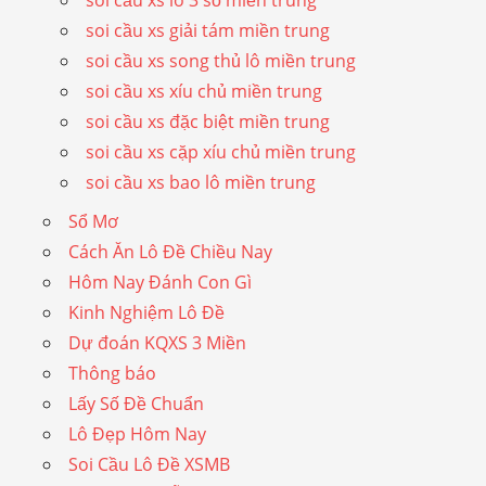
soi cầu xs giải tám miền trung
soi cầu xs song thủ lô miền trung
soi cầu xs xíu chủ miền trung
soi cầu xs đặc biệt miền trung
soi cầu xs cặp xíu chủ miền trung
soi cầu xs bao lô miền trung
Sổ Mơ
Cách Ăn Lô Đề Chiều Nay
Hôm Nay Đánh Con Gì
Kinh Nghiệm Lô Đề
Dự đoán KQXS 3 Miền
Thông báo
Lấy Số Đề Chuẩn
Lô Đẹp Hôm Nay
Soi Cầu Lô Đề XSMB