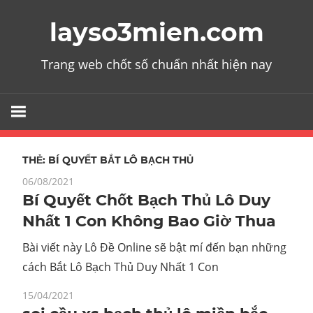
Skip
layso3mien.com
to
content
Trang web chốt số chuẩn nhất hiện nay
THẺ:
BÍ QUYẾT BẮT LÔ BẠCH THỦ
06/08/2021
Bí Quyết Chốt Bạch Thủ Lô Duy
Nhất 1 Con Không Bao Giờ Thua
Bài viết này Lô Đề Online sẽ bật mí đến bạn những
cách Bắt Lô Bạch Thủ Duy Nhất 1 Con
15/04/2021