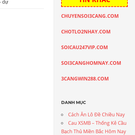
– dự
CHUYENSOI3CANG.COM
CHOTLO2NHAY.COM
SOICAU247VIP.COM
SOI3CANGHOMNAY.COM
3CANGWIN288.COM
DANH MỤC
Cách Ăn Lô Đề Chiều Nay
Cau XSMB – Thống Kê Cầu
Bạch Thủ Miền Bắc Hôm Nay