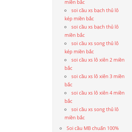
miền bắc
soi cầu xs bạch thủ lô
kép miền bắc
soi cầu xs bạch thủ lô
miền bắc
soi cầu xs song thủ lô
kép miền bắc
soi cầu xs lô xiên 2 miền
bắc
soi cầu xs lô xiên 3 miền
bắc
soi cầu xs lô xiên 4 miền
bắc
soi cầu xs song thủ lô
miền bắc
Soi cầu MB chuẩn 100%