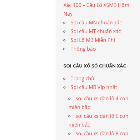
Xác 100 – Cầu Lô XSMB Hôm
Nay
Soi cầu MN chuẩn xác
Soi cầu MT chuẩn xác
Soi Lô MB Miễn Phí
Thông báo
SOI CẦU XỔ SỐ CHUẨN XÁC
Trang chủ
Soi cầu MB Víp nhất
soi cầu xs dàn lô 4 con
miền bắc
soi cầu xs dàn lô 6 con
miền bắc
soi cầu xs dàn lô 8 con