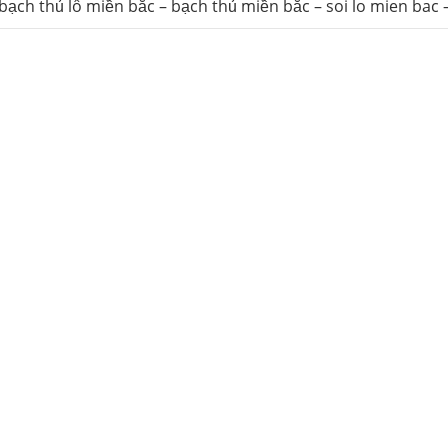
 bạch thủ lô miền bắc – bạch thủ miền bắc – soi lo mien bac 