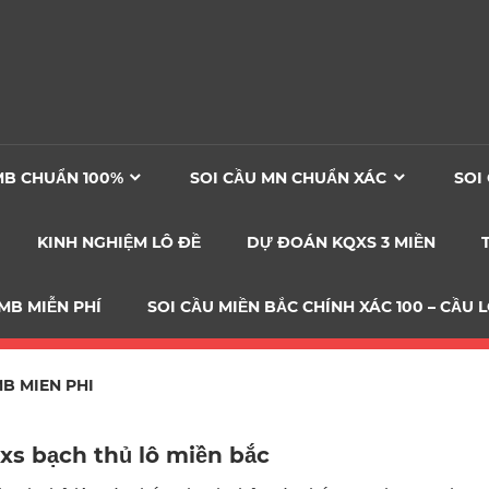
MB CHUẨN 100%
SOI CẦU MN CHUẨN XÁC
SOI
KINH NGHIỆM LÔ ĐỀ
DỰ ĐOÁN KQXS 3 MIỀN
 MB MIỄN PHÍ
SOI CẦU MIỀN BẮC CHÍNH XÁC 100 – CẦU
MB MIEN PHI
 xs bạch thủ lô miền bắc