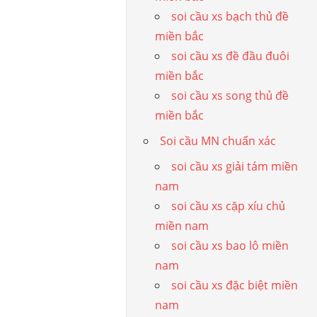
soi cầu xs bạch thủ đề
miền bắc
soi cầu xs đề đầu đuôi
miền bắc
soi cầu xs song thủ đề
miền bắc
Soi cầu MN chuẩn xác
soi cầu xs giải tám miền
nam
soi cầu xs cặp xíu chủ
miền nam
soi cầu xs bao lô miền
nam
soi cầu xs đặc biệt miền
nam