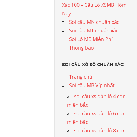
Xác 100 – Cầu Lô XSMB Hôm
Nay
Soi cầu MN chuẩn xác
Soi cầu MT chuẩn xác
Soi Lô MB Miễn Phí
Thông báo
SOI CẦU XỔ SỐ CHUẨN XÁC
Trang chủ
Soi cầu MB Víp nhất
soi cầu xs dàn lô 4 con
miền bắc
soi cầu xs dàn lô 6 con
miền bắc
soi cầu xs dàn lô 8 con