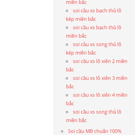
miền bắc
soi cầu xs bạch thủ lô
kép miền bắc
soi cầu xs bạch thủ lô
miền bắc
soi cầu xs song thủ lô
kép miền bắc
soi cầu xs lô xiên 2 miền
bắc
soi cầu xs lô xiên 3 miền
bắc
soi cầu xs lô xiên 4 miền
bắc
soi cầu xs song thủ lô
miền bắc
Soi cầu MB chuẩn 100%