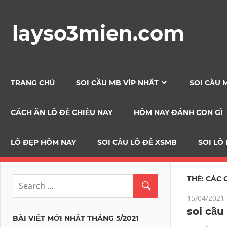
Skip
to
layso3mien.com
content
TRANG CHỦ
SOI CẦU MB VÍP NHẤT
SOI CẦU 
CÁCH ĂN LÔ ĐỀ CHIỀU NAY
HÔM NAY ĐÁNH CON GÌ
LÔ ĐẸP HÔM NAY
SOI CẦU LÔ ĐỀ XSMB
SOI LÔ
THẺ:
CÁC 
15/04/2021
soi cầu
BÀI VIẾT MỚI NHẤT THÁNG 5/2021