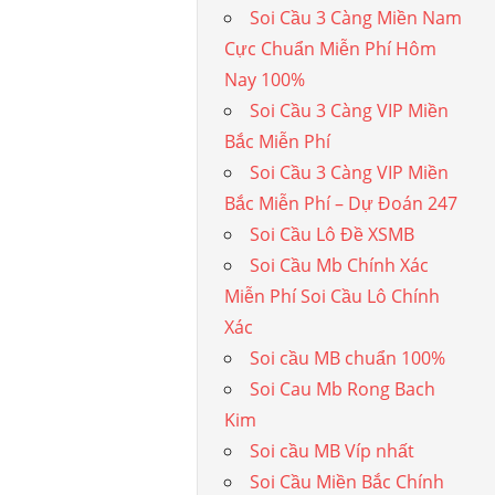
Soi Cầu 3 Càng Miền Nam
Cực Chuẩn Miễn Phí Hôm
Nay 100%
Soi Cầu 3 Càng VIP Miền
Bắc Miễn Phí
Soi Cầu 3 Càng VIP Miền
Bắc Miễn Phí – Dự Đoán 247
Soi Cầu Lô Đề XSMB
Soi Cầu Mb Chính Xác
Miễn Phí Soi Cầu Lô Chính
Xác
Soi cầu MB chuẩn 100%
Soi Cau Mb Rong Bach
Kim
Soi cầu MB Víp nhất
Soi Cầu Miền Bắc Chính