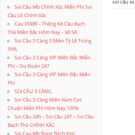
soi cầu xs
Soi Cầu Mb Chính Xác Miễn Phí Soi
Cầu Lô Chính Xác
Cau XSMB – Thống Kê Cầu Bạch
Thủ Miền Bắc Hôm Nay – Xổ Số
Soi Cầu 3 Càng 3 Miền Tỷ Lệ Trúng
99%
Soi Cầu 3 Càng VIP Miền Bắc Miễn
Phí – Dự Đoán 247
Soi Cầu 3 Càng VIP Miền Bắc Miễn
Phí
SOI CẦU 3 CÀNG
Soi Cầu 3 Càng Miền Nam Cực
Chuẩn Miễn Phí Hôm Nay 100%
Soi Cầu 24h – Soi Cầu 247 – Soi Cầu
Bạch Thủ CHÍNH XÁC
Soi Cau Mb Rong Bach Kim