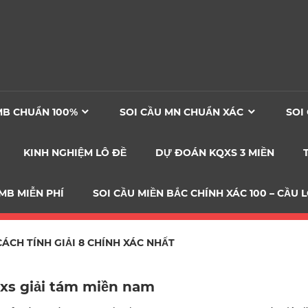
MB CHUẨN 100%
SOI CẦU MN CHUẨN XÁC
SOI
KINH NGHIỆM LÔ ĐỀ
DỰ ĐOÁN KQXS 3 MIỀN
 MB MIỄN PHÍ
SOI CẦU MIỀN BẮC CHÍNH XÁC 100 – CẦU
CÁCH TÍNH GIẢI 8 CHÍNH XÁC NHẤT
 xs giải tám miền nam