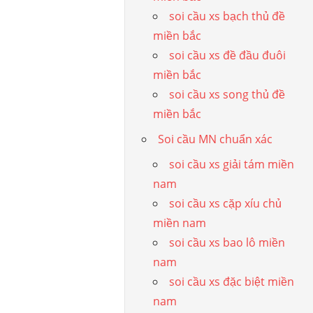
soi cầu xs bạch thủ đề
miền bắc
soi cầu xs đề đầu đuôi
miền bắc
soi cầu xs song thủ đề
miền bắc
Soi cầu MN chuẩn xác
soi cầu xs giải tám miền
nam
soi cầu xs cặp xíu chủ
miền nam
soi cầu xs bao lô miền
nam
soi cầu xs đặc biệt miền
nam