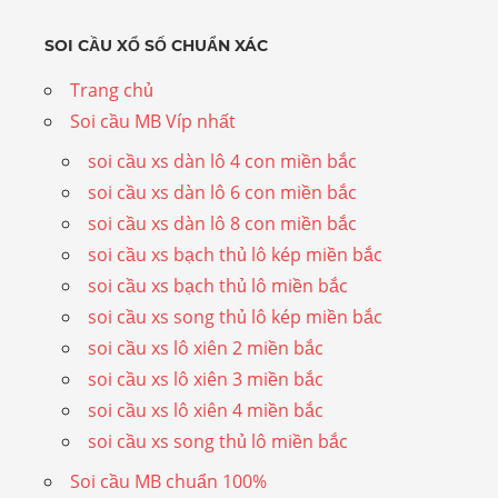
SOI CẦU XỔ SỐ CHUẨN XÁC
Trang chủ
Soi cầu MB Víp nhất
soi cầu xs dàn lô 4 con miền bắc
soi cầu xs dàn lô 6 con miền bắc
soi cầu xs dàn lô 8 con miền bắc
soi cầu xs bạch thủ lô kép miền bắc
soi cầu xs bạch thủ lô miền bắc
soi cầu xs song thủ lô kép miền bắc
soi cầu xs lô xiên 2 miền bắc
soi cầu xs lô xiên 3 miền bắc
soi cầu xs lô xiên 4 miền bắc
soi cầu xs song thủ lô miền bắc
Soi cầu MB chuẩn 100%