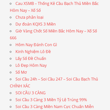
Cau XSMB – Thống Kê Cầu Bạch Thủ Miền Bắc
Hôm Nay – Xổ Số
Chưa phân loại
Dự đoán KQXS 3 Miền
Giờ Vàng Chốt Số Miền Bắc Hôm Nay – Xổ Số
666
Hôm Nay Đánh Con Gì
Kinh Nghiệm Lô Đề
Lấy Số Đề Chuẩn
Lô Đẹp Hôm Nay
Sổ Mơ
Soi Cầu 24h – Soi Cầu 247 – Soi Cầu Bạch Thủ
CHÍNH XÁC
SOI CẦU 3 CÀNG
Soi Cầu 3 Càng 3 Miền Tỷ Lệ Trúng 99%
Soi Cầu 3 Càng Miền Nam Cực Chuẩn Miễn