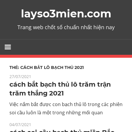
Skip
layso3mien.com
to
content
Trang web chốt số chuẩn nhất hiện nay
THẺ:
CÁCH BẮT LÔ BẠCH THỦ 2021
27/07/2021
cách bắt bạch thủ lô trăm trận
trăm thắng 2021
Việc nắm bắt được con bạch thủ lô trong các phiên
soi cầu luôn là một trong những mối quan
04/07/2021