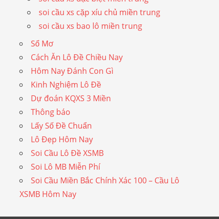
soi cầu xs cặp xíu chủ miền trung
soi cầu xs bao lô miền trung
Sổ Mơ
Cách Ăn Lô Đề Chiều Nay
Hôm Nay Đánh Con Gì
Kinh Nghiệm Lô Đề
Dự đoán KQXS 3 Miền
Thông báo
Lấy Số Đề Chuẩn
Lô Đẹp Hôm Nay
Soi Cầu Lô Đề XSMB
Soi Lô MB Miễn Phí
Soi Cầu Miền Bắc Chính Xác 100 – Cầu Lô
XSMB Hôm Nay