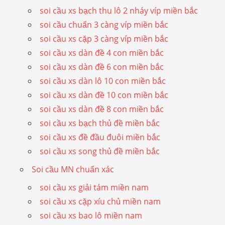
soi cầu xs bạch thu lô 2 nháy víp miền bắc
soi cầu chuẩn 3 càng víp miền bắc
soi cầu xs cặp 3 càng víp miền bắc
soi cầu xs dàn đề 4 con miền bắc
soi cầu xs dàn đề 6 con miền bắc
soi cầu xs dàn lô 10 con miền bắc
soi cầu xs dàn đề 10 con miền bắc
soi cầu xs dàn đề 8 con miền bắc
soi cầu xs bạch thủ đề miền bắc
soi cầu xs đề đầu đuôi miền bắc
soi cầu xs song thủ đề miền bắc
Soi cầu MN chuẩn xác
soi cầu xs giải tám miền nam
soi cầu xs cặp xíu chủ miền nam
soi cầu xs bao lô miền nam