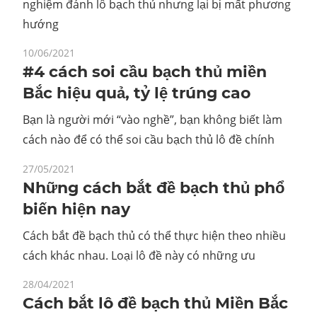
nghiệm đánh lô bạch thủ nhưng lại bị mất phương
hướng
10/06/2021
#4 cách soi cầu bạch thủ miền
Bắc hiệu quả, tỷ lệ trúng cao
Bạn là người mới “vào nghề”, bạn không biết làm
cách nào để có thể soi cầu bạch thủ lô đề chính
27/05/2021
Những cách bắt đề bạch thủ phổ
biến hiện nay
Cách bắt đề bạch thủ có thể thực hiện theo nhiều
cách khác nhau. Loại lô đề này có những ưu
28/04/2021
Cách bắt lô đề bạch thủ Miền Bắc