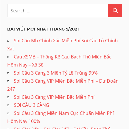
BÀI VIẾT MỚI NHẤT THÁNG 5/2021
Soi Cầu Mb Chính Xác Miễn Phí Soi Cầu Lô Chính
Xác
Cau XSMB – Thống Kê Cầu Bạch Thủ Miền Bắc
Hôm Nay – Xổ Số
Soi Cầu 3 Càng 3 Miền Tỷ Lệ Trúng 99%
Soi Cầu 3 Càng VIP Miền Bắc Miễn Phí – Dự Đoán
247
Soi Cầu 3 Càng VIP Miền Bắc Miễn Phí
SOI CẦU 3 CÀNG
Soi Cầu 3 Càng Miền Nam Cực Chuẩn Miễn Phí
Hôm Nay 100%