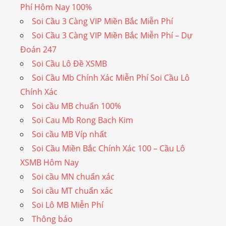
Phí Hôm Nay 100%
Soi Cầu 3 Càng VIP Miền Bắc Miễn Phí
Soi Cầu 3 Càng VIP Miền Bắc Miễn Phí – Dự
Đoán 247
Soi Cầu Lô Đề XSMB
Soi Cầu Mb Chính Xác Miễn Phí Soi Cầu Lô
Chính Xác
Soi cầu MB chuẩn 100%
Soi Cau Mb Rong Bach Kim
Soi cầu MB Víp nhất
Soi Cầu Miền Bắc Chính Xác 100 – Cầu Lô
XSMB Hôm Nay
Soi cầu MN chuẩn xác
Soi cầu MT chuẩn xác
Soi Lô MB Miễn Phí
Thông báo