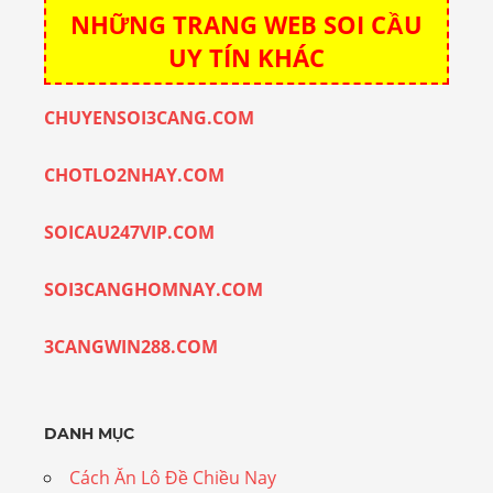
NHỮNG TRANG WEB SOI CẦU
UY TÍN KHÁC
CHUYENSOI3CANG.COM
CHOTLO2NHAY.COM
SOICAU247VIP.COM
SOI3CANGHOMNAY.COM
3CANGWIN288.COM
DANH MỤC
Cách Ăn Lô Đề Chiều Nay