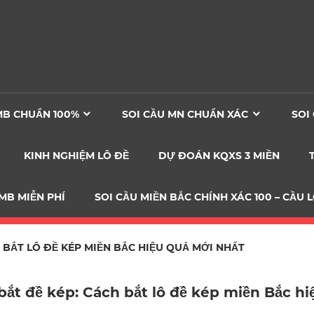
MB CHUẨN 100%
SOI CẦU MN CHUẨN XÁC
SOI
KINH NGHIỆM LÔ ĐỀ
DỰ ĐOÁN KQXS 3 MIỀN
 MB MIỄN PHÍ
SOI CẦU MIỀN BẮC CHÍNH XÁC 100 – CẦU
 BẮT LÔ ĐỀ KÉP MIỀN BẮC HIỆU QUẢ MỚI NHẤT
bắt đề kép: Cách bắt lô đề kép miền Bắc h