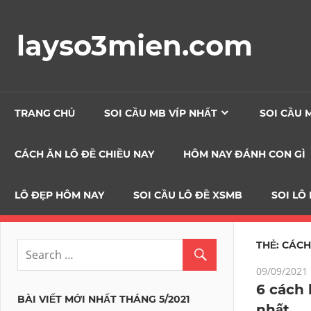
Skip
to
layso3mien.com
content
TRANG CHỦ
SOI CẦU MB VÍP NHẤT
SOI CẦU 
CÁCH ĂN LÔ ĐỀ CHIỀU NAY
HÔM NAY ĐÁNH CON GÌ
LÔ ĐẸP HÔM NAY
SOI CẦU LÔ ĐỀ XSMB
SOI LÔ
THẺ:
CÁCH
09/09/2021
6 cách 
BÀI VIẾT MỚI NHẤT THÁNG 5/2021
nhất