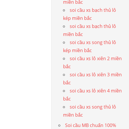
miền bắc
soi cầu xs bạch thủ lô
kép miền bắc
soi cầu xs bạch thủ lô
miền bắc
soi cầu xs song thủ lô
kép miền bắc
soi cầu xs lô xiên 2 miền
bắc
soi cầu xs lô xiên 3 miền
bắc
soi cầu xs lô xiên 4 miền
bắc
soi cầu xs song thủ lô
miền bắc
Soi cầu MB chuẩn 100%