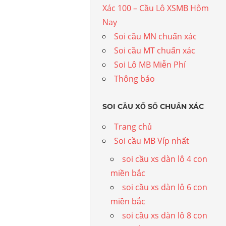
Xác 100 – Cầu Lô XSMB Hôm
Nay
Soi cầu MN chuẩn xác
Soi cầu MT chuẩn xác
Soi Lô MB Miễn Phí
Thông báo
SOI CẦU XỔ SỐ CHUẨN XÁC
Trang chủ
Soi cầu MB Víp nhất
soi cầu xs dàn lô 4 con
miền bắc
soi cầu xs dàn lô 6 con
miền bắc
soi cầu xs dàn lô 8 con