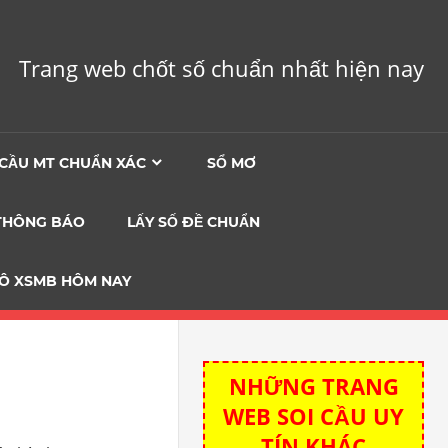
Trang web chốt số chuẩn nhất hiện nay
 CẦU MT CHUẨN XÁC
SỔ MƠ
THÔNG BÁO
LẤY SỐ ĐỀ CHUẨN
 LÔ XSMB HÔM NAY
NHỮNG TRANG
WEB SOI CẦU UY
TÍN KHÁC