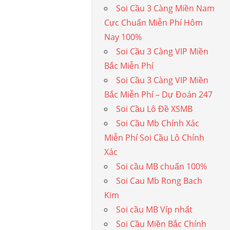
Soi Cầu 3 Càng Miền Nam
Cực Chuẩn Miễn Phí Hôm
Nay 100%
Soi Cầu 3 Càng VIP Miền
Bắc Miễn Phí
Soi Cầu 3 Càng VIP Miền
Bắc Miễn Phí – Dự Đoán 247
Soi Cầu Lô Đề XSMB
Soi Cầu Mb Chính Xác
Miễn Phí Soi Cầu Lô Chính
Xác
Soi cầu MB chuẩn 100%
Soi Cau Mb Rong Bach
Kim
Soi cầu MB Víp nhất
Soi Cầu Miền Bắc Chính