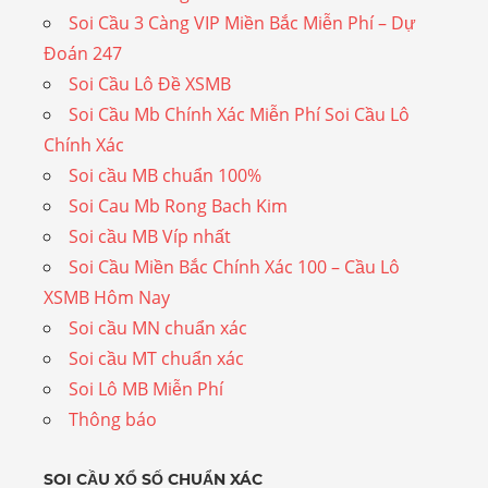
Soi Cầu 3 Càng VIP Miền Bắc Miễn Phí – Dự
Đoán 247
Soi Cầu Lô Đề XSMB
Soi Cầu Mb Chính Xác Miễn Phí Soi Cầu Lô
Chính Xác
Soi cầu MB chuẩn 100%
Soi Cau Mb Rong Bach Kim
Soi cầu MB Víp nhất
Soi Cầu Miền Bắc Chính Xác 100 – Cầu Lô
XSMB Hôm Nay
Soi cầu MN chuẩn xác
Soi cầu MT chuẩn xác
Soi Lô MB Miễn Phí
Thông báo
SOI CẦU XỔ SỐ CHUẨN XÁC