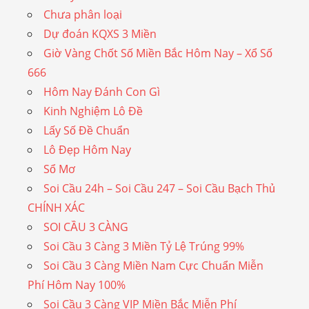
Chưa phân loại
Dự đoán KQXS 3 Miền
Giờ Vàng Chốt Số Miền Bắc Hôm Nay – Xổ Số
666
Hôm Nay Đánh Con Gì
Kinh Nghiệm Lô Đề
Lấy Số Đề Chuẩn
Lô Đẹp Hôm Nay
Sổ Mơ
Soi Cầu 24h – Soi Cầu 247 – Soi Cầu Bạch Thủ
CHÍNH XÁC
SOI CẦU 3 CÀNG
Soi Cầu 3 Càng 3 Miền Tỷ Lệ Trúng 99%
Soi Cầu 3 Càng Miền Nam Cực Chuẩn Miễn
Phí Hôm Nay 100%
Soi Cầu 3 Càng VIP Miền Bắc Miễn Phí