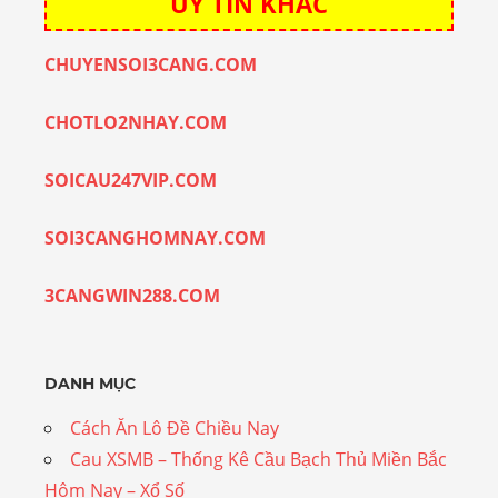
UY TÍN KHÁC
CHUYENSOI3CANG.COM
CHOTLO2NHAY.COM
SOICAU247VIP.COM
SOI3CANGHOMNAY.COM
3CANGWIN288.COM
DANH MỤC
Cách Ăn Lô Đề Chiều Nay
Cau XSMB – Thống Kê Cầu Bạch Thủ Miền Bắc
Hôm Nay – Xổ Số