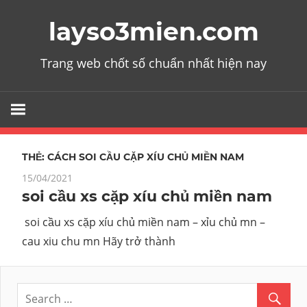
Skip
layso3mien.com
to
content
Trang web chốt số chuẩn nhất hiện nay
THẺ:
CÁCH SOI CẦU CẶP XÍU CHỦ MIỀN NAM
15/04/2021
soi cầu xs cặp xíu chủ miền nam
soi cầu xs cặp xíu chủ miền nam – xỉu chủ mn –
cau xiu chu mn Hãy trở thành