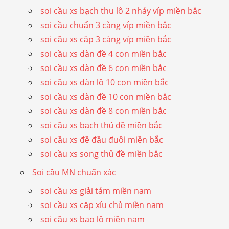
soi cầu xs bạch thu lô 2 nháy víp miền bắc
soi cầu chuẩn 3 càng víp miền bắc
soi cầu xs cặp 3 càng víp miền bắc
soi cầu xs dàn đề 4 con miền bắc
soi cầu xs dàn đề 6 con miền bắc
soi cầu xs dàn lô 10 con miền bắc
soi cầu xs dàn đề 10 con miền bắc
soi cầu xs dàn đề 8 con miền bắc
soi cầu xs bạch thủ đề miền bắc
soi cầu xs đề đầu đuôi miền bắc
soi cầu xs song thủ đề miền bắc
Soi cầu MN chuẩn xác
soi cầu xs giải tám miền nam
soi cầu xs cặp xíu chủ miền nam
soi cầu xs bao lô miền nam