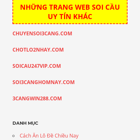
NHỮNG TRANG WEB SOI CẦU
UY TÍN KHÁC
CHUYENSOI3CANG.COM
CHOTLO2NHAY.COM
SOICAU247VIP.COM
SOI3CANGHOMNAY.COM
3CANGWIN288.COM
DANH MỤC
Cách Ăn Lô Đề Chiều Nay