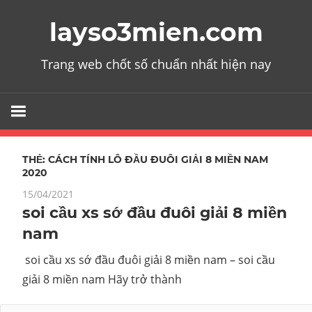
Skip
layso3mien.com
to
content
Trang web chốt số chuẩn nhất hiện nay
THẺ:
CÁCH TÍNH LÔ ĐẦU ĐUÔI GIẢI 8 MIỀN NAM
2020
15/04/2021
soi cầu xs sớ đầu đuôi giải 8 miền
nam
soi cầu xs sớ đầu đuôi giải 8 miền nam – soi cầu
giải 8 miền nam Hãy trở thành