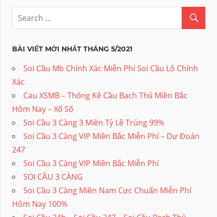
BÀI VIẾT MỚI NHẤT THÁNG 5/2021
Soi Cầu Mb Chính Xác Miễn Phí Soi Cầu Lô Chính
Xác
Cau XSMB – Thống Kê Cầu Bạch Thủ Miền Bắc
Hôm Nay – Xổ Số
Soi Cầu 3 Càng 3 Miền Tỷ Lệ Trúng 99%
Soi Cầu 3 Càng VIP Miền Bắc Miễn Phí – Dự Đoán
247
Soi Cầu 3 Càng VIP Miền Bắc Miễn Phí
SOI CẦU 3 CÀNG
Soi Cầu 3 Càng Miền Nam Cực Chuẩn Miễn Phí
Hôm Nay 100%