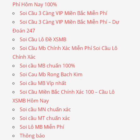
Phí Hôm Nay 100%
Soi Cầu 3 Càng VIP Miền Bắc Miễn Phí
Soi Cầu 3 Càng VIP Miền Bắc Miễn Phí – Dự
Đoán 247
Soi Cầu Lô Đề XSMB
Soi Cầu Mb Chính Xác Miễn Phí Soi Cầu Lô
Chính Xác
Soi cầu MB chuẩn 100%
Soi Cau Mb Rong Bach Kim
Soi cầu MB Víp nhất
Soi Cầu Miền Bắc Chính Xác 100 – Cầu Lô
XSMB Hôm Nay
Soi cầu MN chuẩn xác
Soi cầu MT chuẩn xác
Soi Lô MB Miễn Phí
Thông báo