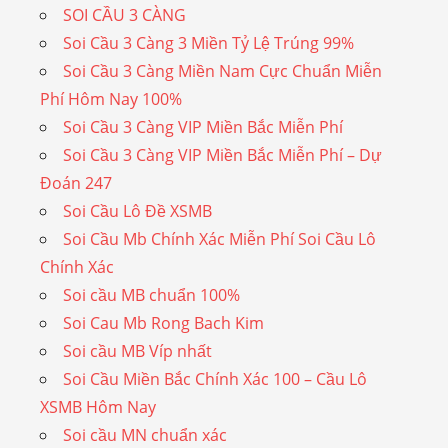
SOI CẦU 3 CÀNG
Soi Cầu 3 Càng 3 Miền Tỷ Lệ Trúng 99%
Soi Cầu 3 Càng Miền Nam Cực Chuẩn Miễn
Phí Hôm Nay 100%
Soi Cầu 3 Càng VIP Miền Bắc Miễn Phí
Soi Cầu 3 Càng VIP Miền Bắc Miễn Phí – Dự
Đoán 247
Soi Cầu Lô Đề XSMB
Soi Cầu Mb Chính Xác Miễn Phí Soi Cầu Lô
Chính Xác
Soi cầu MB chuẩn 100%
Soi Cau Mb Rong Bach Kim
Soi cầu MB Víp nhất
Soi Cầu Miền Bắc Chính Xác 100 – Cầu Lô
XSMB Hôm Nay
Soi cầu MN chuẩn xác