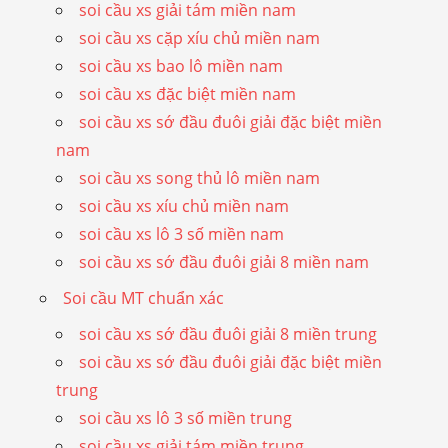
soi cầu xs giải tám miền nam
soi cầu xs cặp xíu chủ miền nam
soi cầu xs bao lô miền nam
soi cầu xs đặc biệt miền nam
soi cầu xs sớ đầu đuôi giải đặc biệt miền
nam
soi cầu xs song thủ lô miền nam
soi cầu xs xíu chủ miền nam
soi cầu xs lô 3 số miền nam
soi cầu xs sớ đầu đuôi giải 8 miền nam
Soi cầu MT chuẩn xác
soi cầu xs sớ đầu đuôi giải 8 miền trung
soi cầu xs sớ đầu đuôi giải đặc biệt miền
trung
soi cầu xs lô 3 số miền trung
soi cầu xs giải tám miền trung