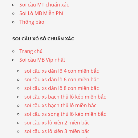
Soi cầu MT chuẩn xác
Soi Lô MB Miễn Phí
Thông báo
SOI CẦU XỔ SỐ CHUẨN XÁC
Trang chủ
Soi cầu MB Víp nhất
soi cầu xs dàn lô 4 con miền bắc
soi cầu xs dàn lô 6 con miền bắc
soi cầu xs dàn lô 8 con miền bắc
soi cầu xs bạch thủ lô kép miền bắc
soi cầu xs bạch thủ lô miền bắc
soi cầu xs song thủ lô kép miền bắc
soi cầu xs lô xiên 2 miền bắc
soi cầu xs lô xiên 3 miền bắc