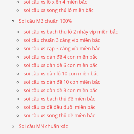
soi cầu xs lô xiên 4 miền bắc
soi cầu xs song thủ lô miền bắc
Soi cầu MB chuẩn 100%
soi cầu xs bạch thu lô 2 nháy víp miền bắc
soi cầu chuẩn 3 càng víp miền bắc
soi cầu xs cặp 3 càng víp miền bắc
soi cầu xs dàn đề 4 con miền bắc
soi cầu xs dàn đề 6 con miền bắc
soi cầu xs dàn lô 10 con miền bắc
soi cầu xs dàn đề 10 con miền bắc
soi cầu xs dàn đề 8 con miền bắc
soi cầu xs bạch thủ đề miền bắc
soi cầu xs đề đầu đuôi miền bắc
soi cầu xs song thủ đề miền bắc
Soi cầu MN chuẩn xác