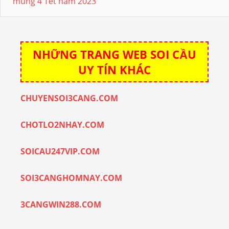
mùng 4 Tết năm 2023
NHỮNG TRANG WEB SOI CẦU
UY TÍN KHÁC
CHUYENSOI3CANG.COM
CHOTLO2NHAY.COM
SOICAU247VIP.COM
SOI3CANGHOMNAY.COM
3CANGWIN288.COM