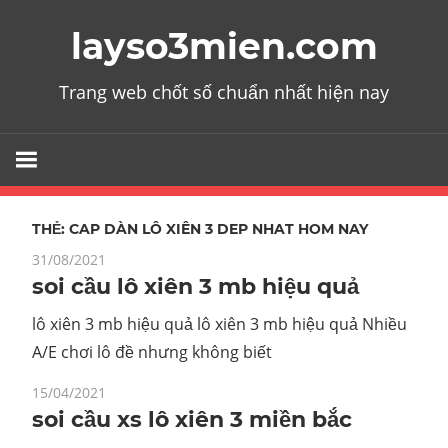
Skip
layso3mien.com
to
content
Trang web chốt số chuẩn nhất hiện nay
THẺ:
CAP DÀN LÔ XIÊN 3 DEP NHAT HOM NAY
31/08/2021
soi cầu lô xiên 3 mb hiệu quả
lô xiên 3 mb hiệu quả lô xiên 3 mb hiệu quả Nhiều
A/E chơi lô đề nhưng không biết
15/04/2021
soi cầu xs lô xiên 3 miền bắc