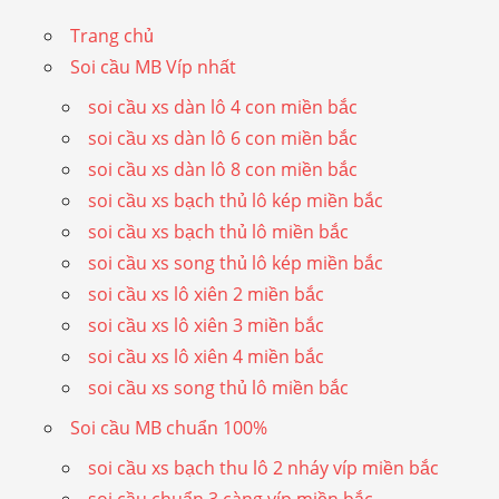
Trang chủ
Soi cầu MB Víp nhất
soi cầu xs dàn lô 4 con miền bắc
soi cầu xs dàn lô 6 con miền bắc
soi cầu xs dàn lô 8 con miền bắc
soi cầu xs bạch thủ lô kép miền bắc
soi cầu xs bạch thủ lô miền bắc
soi cầu xs song thủ lô kép miền bắc
soi cầu xs lô xiên 2 miền bắc
soi cầu xs lô xiên 3 miền bắc
soi cầu xs lô xiên 4 miền bắc
soi cầu xs song thủ lô miền bắc
Soi cầu MB chuẩn 100%
soi cầu xs bạch thu lô 2 nháy víp miền bắc