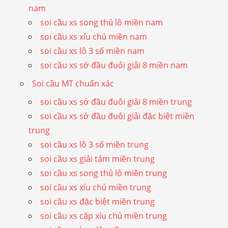
nam
soi cầu xs song thủ lô miền nam
soi cầu xs xíu chủ miền nam
soi cầu xs lô 3 số miền nam
soi cầu xs sớ đầu đuôi giải 8 miền nam
Soi cầu MT chuẩn xác
soi cầu xs sớ đầu đuôi giải 8 miền trung
soi cầu xs sớ đầu đuôi giải đặc biệt miền
trung
soi cầu xs lô 3 số miền trung
soi cầu xs giải tám miền trung
soi cầu xs song thủ lô miền trung
soi cầu xs xíu chủ miền trung
soi cầu xs đặc biệt miền trung
soi cầu xs cặp xíu chủ miền trung