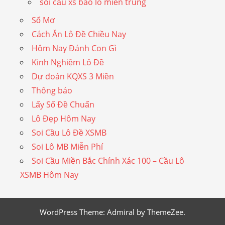
soi cầu xs bao lô miền trung
Sổ Mơ
Cách Ăn Lô Đề Chiều Nay
Hôm Nay Đánh Con Gì
Kinh Nghiệm Lô Đề
Dự đoán KQXS 3 Miền
Thông báo
Lấy Số Đề Chuẩn
Lô Đẹp Hôm Nay
Soi Cầu Lô Đề XSMB
Soi Lô MB Miễn Phí
Soi Cầu Miền Bắc Chính Xác 100 – Cầu Lô
XSMB Hôm Nay
WordPress Theme: Admiral by ThemeZee.