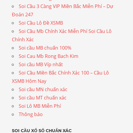
Soi Cầu 3 Càng VIP Miền Bắc Miễn Phí – Dự
Đoán 247
Soi Cầu Lô Đề XSMB
Soi Cầu Mb Chính Xác Miễn Phí Soi Cầu Lô
Chính Xác
Soi cầu MB chuẩn 100%
Soi Cau Mb Rong Bach Kim
Soi cầu MB Víp nhất
Soi Cầu Miền Bắc Chính Xác 100 – Cầu Lô
XSMB Hôm Nay
Soi cầu MN chuẩn xác
Soi cầu MT chuẩn xác
Soi Lô MB Miễn Phí
Thông báo
SOI CẦU XỔ SỐ CHUẨN XÁC