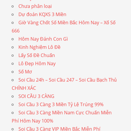
Chưa phân loại
Dự đoán KQXS 3 Miền
Giờ Vàng Chốt Số Miền Bắc Hôm Nay – Xổ Số
666
Hôm Nay Đánh Con Gì
Kinh Nghiệm Lô Đề
Lấy Số Đề Chuẩn
Lô Đẹp Hôm Nay
Sổ Mơ
Soi Cầu 24h – Soi Cầu 247 – Soi Cầu Bạch Thủ
CHÍNH XÁC
SOI CẦU 3 CÀNG
Soi Cầu 3 Càng 3 Miền Tỷ Lệ Trúng 99%
Soi Cầu 3 Càng Miền Nam Cực Chuẩn Miễn
Phí Hôm Nay 100%
Soi Cầu 3 Càng VIP Miền Bắc Miễn Phí