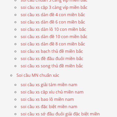
soi cầu chuẩn 3 càng víp miền bắc
soi cầu xs cặp 3 càng víp miền bắc
soi cầu xs dàn đề 4 con miền bắc
soi cầu xs dàn đề 6 con miền bắc
soi cầu xs dàn lô 10 con miền bắc
soi cầu xs dàn đề 10 con miền bắc
soi cầu xs dàn đề 8 con miền bắc
soi cầu xs bạch thủ đề miền bắc
soi cầu xs đề đầu đuôi miền bắc
soi cầu xs song thủ đề miền bắc
Soi cầu MN chuẩn xác
soi cầu xs giải tám miền nam
soi cầu xs cặp xíu chủ miền nam
soi cầu xs bao lô miền nam
soi cầu xs đặc biệt miền nam
soi cầu xs sớ đầu đuôi giải đặc biệt miền