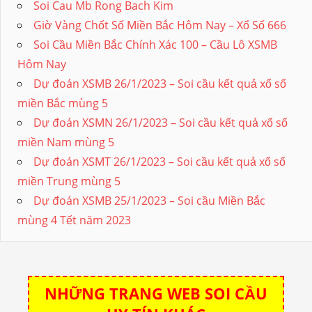
Soi Cau Mb Rong Bach Kim
Giờ Vàng Chốt Số Miền Bắc Hôm Nay – Xổ Số 666
Soi Cầu Miền Bắc Chính Xác 100 – Cầu Lô XSMB
Hôm Nay
Dự đoán XSMB 26/1/2023 – Soi cầu kết quả xổ số
miền Bắc mùng 5
Dự đoán XSMN 26/1/2023 – Soi cầu kết quả xổ số
miền Nam mùng 5
Dự đoán XSMT 26/1/2023 – Soi cầu kết quả xổ số
miền Trung mùng 5
Dự đoán XSMB 25/1/2023 – Soi cầu Miền Bắc
mùng 4 Tết năm 2023
NHỮNG TRANG WEB SOI CẦU