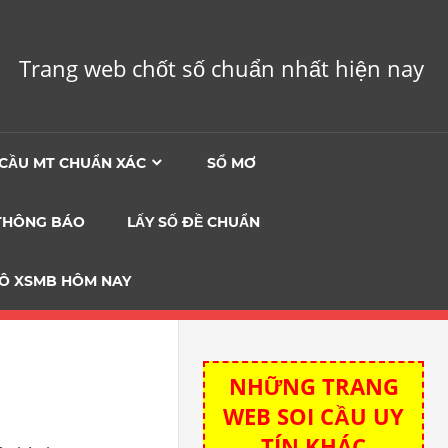
Trang web chốt số chuẩn nhất hiện nay
 CẦU MT CHUẨN XÁC
SỔ MƠ
THÔNG BÁO
LẤY SỐ ĐỀ CHUẨN
 LÔ XSMB HÔM NAY
NHỮNG TRANG
WEB SOI CẦU UY
TÍN KHÁC