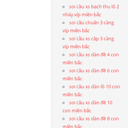
soi cầu xs bạch thu lô 2
nháy víp miền bắc
soi cầu chuẩn 3 càng
víp miền bắc
soi cầu xs cặp 3 càng
víp miền bắc
soi cầu xs dàn đề 4 con
miền bắc
soi cầu xs dàn đề 6 con
miền bắc
soi cầu xs dàn lô 10 con
miền bắc
soi cầu xs dàn đề 10
con miền bắc
soi cầu xs dàn đề 8 con
miền bắc