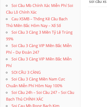
soi cầu xs
Soi Cầu Mb Chính Xác Miễn Phí Soi
Cầu Lô Chính Xác
Cau XSMB – Thống Kê Cầu Bạch
Thủ Miền Bắc Hôm Nay – Xổ Số
Soi Cầu 3 Càng 3 Miền Tỷ Lệ Trúng
99%
Soi Cầu 3 Càng VIP Miền Bắc Miễn
Phí – Dự Đoán 247
Soi Cầu 3 Càng VIP Miền Bắc Miễn
Phí
SOI CẦU 3 CÀNG
Soi Cầu 3 Càng Miền Nam Cực
Chuẩn Miễn Phí Hôm Nay 100%
Soi Cầu 24h – Soi Cầu 247 – Soi Cầu
Bạch Thủ CHÍNH XÁC
Soi Cau Mb Rong Bach Kim