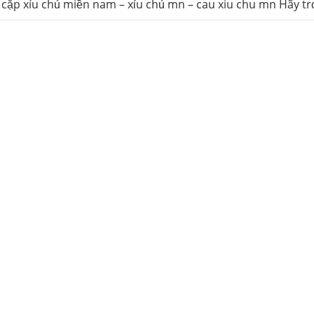
 cặp xíu chủ miền nam – xỉu chủ mn – cau xiu chu mn Hãy t