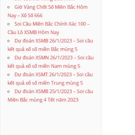
Giờ Vàng Chốt Số Miền Bắc Hôm
Nay – Xổ Số 666
Soi Cầu Miền Bắc Chính Xác 100 –
Cầu Lô XSMB Hôm Nay
Dự đoán XSMB 26/1/2023 – Soi cầu
kết quả xổ số miền Bắc mùng 5
Dự đoán XSMN 26/1/2023 – Soi cầu
kết quả xổ số miền Nam mùng 5
Dự đoán XSMT 26/1/2023 – Soi cầu
kết quả xổ số miền Trung mùng 5
Dự đoán XSMB 25/1/2023 – Soi cầu
Miền Bắc mùng 4 Tết năm 2023