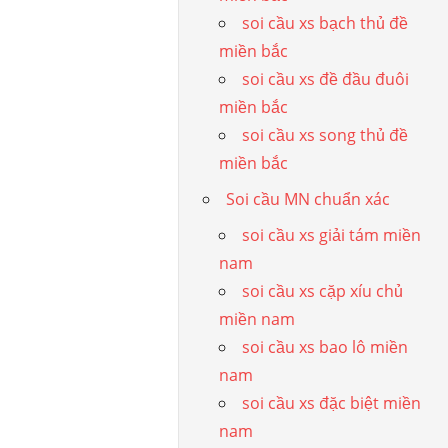
soi cầu xs bạch thủ đề
miền bắc
soi cầu xs đề đầu đuôi
miền bắc
soi cầu xs song thủ đề
miền bắc
Soi cầu MN chuẩn xác
soi cầu xs giải tám miền
nam
soi cầu xs cặp xíu chủ
miền nam
soi cầu xs bao lô miền
nam
soi cầu xs đặc biệt miền
nam