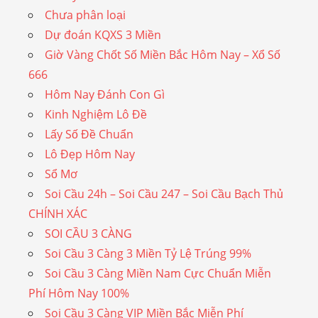
Chưa phân loại
Dự đoán KQXS 3 Miền
Giờ Vàng Chốt Số Miền Bắc Hôm Nay – Xổ Số
666
Hôm Nay Đánh Con Gì
Kinh Nghiệm Lô Đề
Lấy Số Đề Chuẩn
Lô Đẹp Hôm Nay
Sổ Mơ
Soi Cầu 24h – Soi Cầu 247 – Soi Cầu Bạch Thủ
CHÍNH XÁC
SOI CẦU 3 CÀNG
Soi Cầu 3 Càng 3 Miền Tỷ Lệ Trúng 99%
Soi Cầu 3 Càng Miền Nam Cực Chuẩn Miễn
Phí Hôm Nay 100%
Soi Cầu 3 Càng VIP Miền Bắc Miễn Phí