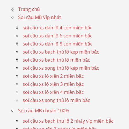
Trang chủ
Soi cầu MB Víp nhất
soi cầu xs dàn lô 4 con miền bắc
soi cầu xs dàn lô 6 con miền bắc
soi cầu xs dàn lô 8 con miền bắc
soi cầu xs bạch thủ lô kép miền bắc
soi cầu xs bạch thủ lô miền bắc
soi cầu xs song thủ lô kép miền bắc
soi cầu xs lô xiên 2 miền bắc
soi cầu xs lô xiên 3 miền bắc
soi cầu xs lô xiên 4 miền bắc
soi cầu xs song thủ lô miền bắc
Soi cầu MB chuẩn 100%
soi cầu xs bạch thu lô 2 nháy víp miền bắc