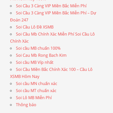
Soi Cầu 3 Càng VIP Miền Bắc Miễn Phí
Soi Cầu 3 Càng VIP Miền Bắc Miễn Phí – Dự
Đoán 247
Soi Cầu Lô Đề XSMB
Soi Cầu Mb Chính Xác Miễn Phí Soi Cầu Lô
Chính Xác
Soi cầu MB chuẩn 100%
Soi Cau Mb Rong Bach Kim
Soi cầu MB Víp nhất
Soi Cầu Miền Bắc Chính Xác 100 – Cầu Lô
XSMB Hôm Nay
Soi cầu MN chuẩn xác
Soi cầu MT chuẩn xác
Soi Lô MB Miễn Phí
Thông báo