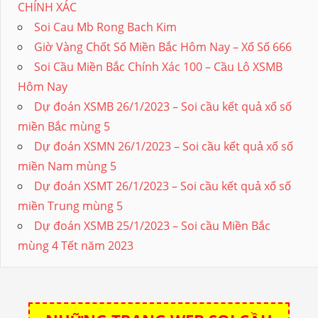
CHÍNH XÁC
Soi Cau Mb Rong Bach Kim
Giờ Vàng Chốt Số Miền Bắc Hôm Nay – Xổ Số 666
Soi Cầu Miền Bắc Chính Xác 100 – Cầu Lô XSMB
Hôm Nay
Dự đoán XSMB 26/1/2023 – Soi cầu kết quả xổ số
miền Bắc mùng 5
Dự đoán XSMN 26/1/2023 – Soi cầu kết quả xổ số
miền Nam mùng 5
Dự đoán XSMT 26/1/2023 – Soi cầu kết quả xổ số
miền Trung mùng 5
Dự đoán XSMB 25/1/2023 – Soi cầu Miền Bắc
mùng 4 Tết năm 2023