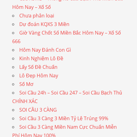
Hôm Nay – Xổ Số
Chưa phân loại
Dự đoán KQXS 3 Miền
Giờ Vàng Chốt Số Miền Bắc Hôm Nay – Xổ Số
666
Hôm Nay Đánh Con Gì
Kinh Nghiệm Lô Đề
Lấy Số Đề Chuẩn
Lô Đẹp Hôm Nay
Sổ Mơ
Soi Cầu 24h – Soi Cầu 247 – Soi Cầu Bạch Thủ
CHÍNH XÁC
SOI CẦU 3 CÀNG
Soi Cầu 3 Càng 3 Miền Tỷ Lệ Trúng 99%
Soi Cầu 3 Càng Miền Nam Cực Chuẩn Miễn
Phí Hôm Nay 100%