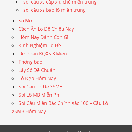
soi cầu xs cặp xíu chủ miền trung
soi cầu xs bao lô miền trung
Sổ Mơ
Cách Ăn Lô Đề Chiều Nay
Hôm Nay Đánh Con Gì
Kinh Nghiệm Lô Đề
Dự đoán KQXS 3 Miền
Thông báo
Lấy Số Đề Chuẩn
Lô Đẹp Hôm Nay
Soi Cầu Lô Đề XSMB
Soi Lô MB Miễn Phí
Soi Cầu Miền Bắc Chính Xác 100 – Cầu Lô
XSMB Hôm Nay