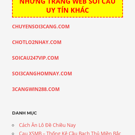
NHỮNG TRANG WEB SOI CẦU
UY TÍN KHÁC
CHUYENSOI3CANG.COM
CHOTLO2NHAY.COM
SOICAU247VIP.COM
SOI3CANGHOMNAY.COM
3CANGWIN288.COM
DANH MỤC
Cách Ăn Lô Đề Chiều Nay
Cau XSMB – Thống Kê Cầu Bạch Thủ Miền Bắc