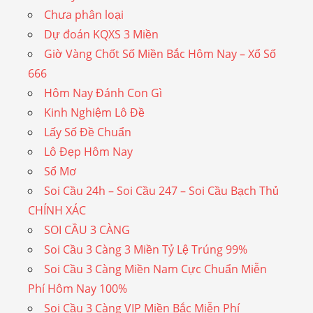
Chưa phân loại
Dự đoán KQXS 3 Miền
Giờ Vàng Chốt Số Miền Bắc Hôm Nay – Xổ Số
666
Hôm Nay Đánh Con Gì
Kinh Nghiệm Lô Đề
Lấy Số Đề Chuẩn
Lô Đẹp Hôm Nay
Sổ Mơ
Soi Cầu 24h – Soi Cầu 247 – Soi Cầu Bạch Thủ
CHÍNH XÁC
SOI CẦU 3 CÀNG
Soi Cầu 3 Càng 3 Miền Tỷ Lệ Trúng 99%
Soi Cầu 3 Càng Miền Nam Cực Chuẩn Miễn
Phí Hôm Nay 100%
Soi Cầu 3 Càng VIP Miền Bắc Miễn Phí