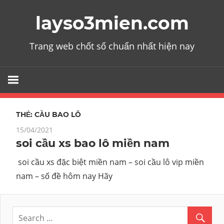
Skip
layso3mien.com
to
content
Trang web chốt số chuẩn nhất hiện nay
THẺ:
CẦU BAO LÔ
15/04/2021
soi cầu xs bao lô miền nam
soi cầu xs đặc biệt miền nam – soi cầu lô vip miền
nam – số đề hôm nay Hãy