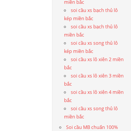
miền bắc
soi cầu xs bạch thủ lô
kép miền bắc
soi cầu xs bạch thủ lô
miền bắc
soi cầu xs song thủ lô
kép miền bắc
soi cầu xs lô xiên 2 miền
bắc
soi cầu xs lô xiên 3 miền
bắc
soi cầu xs lô xiên 4 miền
bắc
soi cầu xs song thủ lô
miền bắc
Soi cầu MB chuẩn 100%