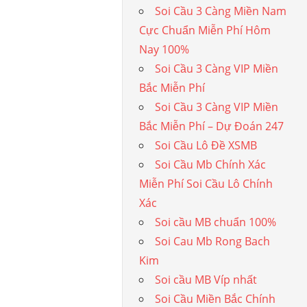
Soi Cầu 3 Càng Miền Nam
Cực Chuẩn Miễn Phí Hôm
Nay 100%
Soi Cầu 3 Càng VIP Miền
Bắc Miễn Phí
Soi Cầu 3 Càng VIP Miền
Bắc Miễn Phí – Dự Đoán 247
Soi Cầu Lô Đề XSMB
Soi Cầu Mb Chính Xác
Miễn Phí Soi Cầu Lô Chính
Xác
Soi cầu MB chuẩn 100%
Soi Cau Mb Rong Bach
Kim
Soi cầu MB Víp nhất
Soi Cầu Miền Bắc Chính