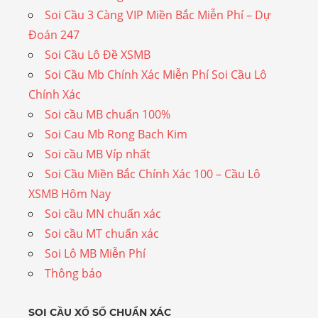
Soi Cầu 3 Càng VIP Miền Bắc Miễn Phí – Dự
Đoán 247
Soi Cầu Lô Đề XSMB
Soi Cầu Mb Chính Xác Miễn Phí Soi Cầu Lô
Chính Xác
Soi cầu MB chuẩn 100%
Soi Cau Mb Rong Bach Kim
Soi cầu MB Víp nhất
Soi Cầu Miền Bắc Chính Xác 100 – Cầu Lô
XSMB Hôm Nay
Soi cầu MN chuẩn xác
Soi cầu MT chuẩn xác
Soi Lô MB Miễn Phí
Thông báo
SOI CẦU XỔ SỐ CHUẨN XÁC