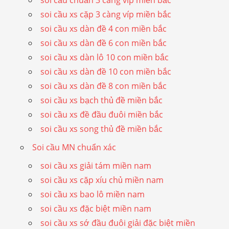
soi cầu chuẩn 3 càng víp miền bắc
soi cầu xs cặp 3 càng víp miền bắc
soi cầu xs dàn đề 4 con miền bắc
soi cầu xs dàn đề 6 con miền bắc
soi cầu xs dàn lô 10 con miền bắc
soi cầu xs dàn đề 10 con miền bắc
soi cầu xs dàn đề 8 con miền bắc
soi cầu xs bạch thủ đề miền bắc
soi cầu xs đề đầu đuôi miền bắc
soi cầu xs song thủ đề miền bắc
Soi cầu MN chuẩn xác
soi cầu xs giải tám miền nam
soi cầu xs cặp xíu chủ miền nam
soi cầu xs bao lô miền nam
soi cầu xs đặc biệt miền nam
soi cầu xs sớ đầu đuôi giải đặc biệt miền