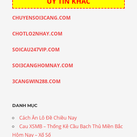
UY TÍN KHÁC
CHUYENSOI3CANG.COM
CHOTLO2NHAY.COM
SOICAU247VIP.COM
SOI3CANGHOMNAY.COM
3CANGWIN288.COM
DANH MỤC
Cách Ăn Lô Đề Chiều Nay
Cau XSMB – Thống Kê Cầu Bạch Thủ Miền Bắc
Hôm Nay – Xổ Số