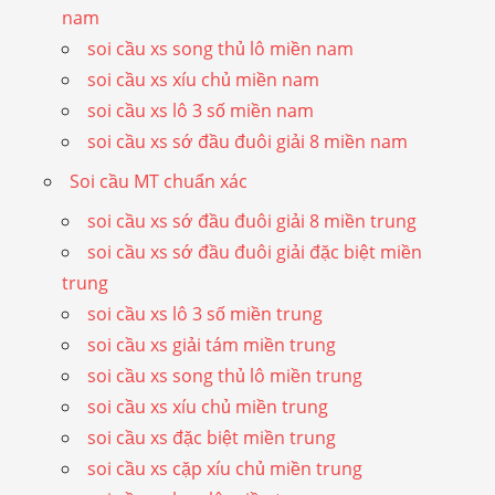
nam
soi cầu xs song thủ lô miền nam
soi cầu xs xíu chủ miền nam
soi cầu xs lô 3 số miền nam
soi cầu xs sớ đầu đuôi giải 8 miền nam
Soi cầu MT chuẩn xác
soi cầu xs sớ đầu đuôi giải 8 miền trung
soi cầu xs sớ đầu đuôi giải đặc biệt miền
trung
soi cầu xs lô 3 số miền trung
soi cầu xs giải tám miền trung
soi cầu xs song thủ lô miền trung
soi cầu xs xíu chủ miền trung
soi cầu xs đặc biệt miền trung
soi cầu xs cặp xíu chủ miền trung