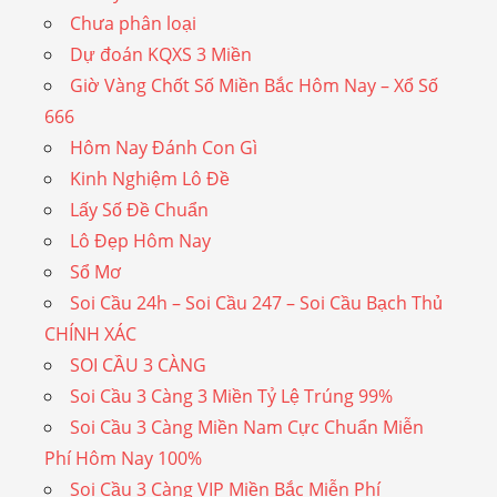
Chưa phân loại
Dự đoán KQXS 3 Miền
Giờ Vàng Chốt Số Miền Bắc Hôm Nay – Xổ Số
666
Hôm Nay Đánh Con Gì
Kinh Nghiệm Lô Đề
Lấy Số Đề Chuẩn
Lô Đẹp Hôm Nay
Sổ Mơ
Soi Cầu 24h – Soi Cầu 247 – Soi Cầu Bạch Thủ
CHÍNH XÁC
SOI CẦU 3 CÀNG
Soi Cầu 3 Càng 3 Miền Tỷ Lệ Trúng 99%
Soi Cầu 3 Càng Miền Nam Cực Chuẩn Miễn
Phí Hôm Nay 100%
Soi Cầu 3 Càng VIP Miền Bắc Miễn Phí