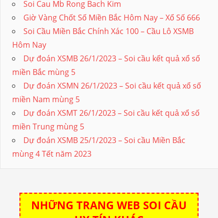
Soi Cau Mb Rong Bach Kim
Giờ Vàng Chốt Số Miền Bắc Hôm Nay – Xổ Số 666
Soi Cầu Miền Bắc Chính Xác 100 – Cầu Lô XSMB
Hôm Nay
Dự đoán XSMB 26/1/2023 – Soi cầu kết quả xổ số
miền Bắc mùng 5
Dự đoán XSMN 26/1/2023 – Soi cầu kết quả xổ số
miền Nam mùng 5
Dự đoán XSMT 26/1/2023 – Soi cầu kết quả xổ số
miền Trung mùng 5
Dự đoán XSMB 25/1/2023 – Soi cầu Miền Bắc
mùng 4 Tết năm 2023
NHỮNG TRANG WEB SOI CẦU