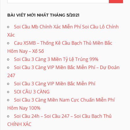
BÀI VIẾT MỚI NHẤT THÁNG 5/2021
Soi Cầu Mb Chính Xác Miễn Phí Soi Cầu Lô Chính
Xác
Cau XSMB – Thống Kê Cầu Bạch Thủ Miền Bắc
Hôm Nay – Xổ Số
Soi Cầu 3 Càng 3 Miền Tỷ Lệ Trúng 99%
Soi Cầu 3 Càng VIP Miền Bắc Miễn Phí – Dự Đoán
247
Soi Cầu 3 Càng VIP Miền Bắc Miễn Phí
SOI CẦU 3 CÀNG
Soi Cầu 3 Càng Miền Nam Cực Chuẩn Miễn Phí
Hôm Nay 100%
Soi Cầu 24h – Soi Cầu 247 – Soi Cầu Bạch Thủ
CHÍNH XÁC