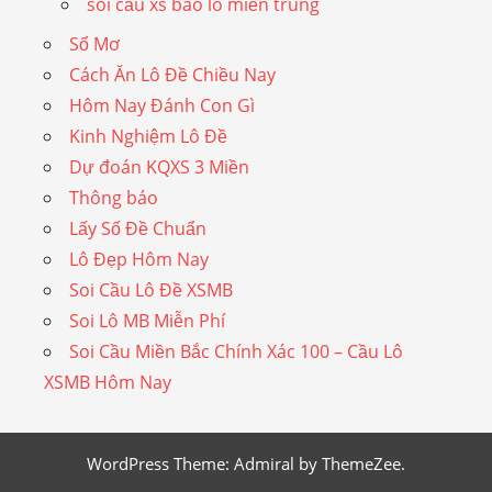
soi cầu xs bao lô miền trung
Sổ Mơ
Cách Ăn Lô Đề Chiều Nay
Hôm Nay Đánh Con Gì
Kinh Nghiệm Lô Đề
Dự đoán KQXS 3 Miền
Thông báo
Lấy Số Đề Chuẩn
Lô Đẹp Hôm Nay
Soi Cầu Lô Đề XSMB
Soi Lô MB Miễn Phí
Soi Cầu Miền Bắc Chính Xác 100 – Cầu Lô
XSMB Hôm Nay
WordPress Theme: Admiral by ThemeZee.