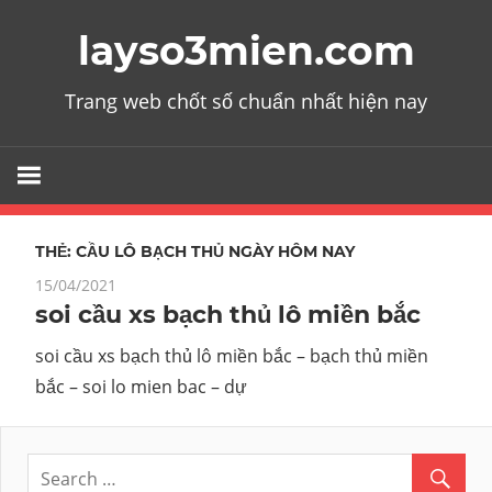
Skip
layso3mien.com
to
content
Trang web chốt số chuẩn nhất hiện nay
THẺ:
CẦU LÔ BẠCH THỦ NGÀY HÔM NAY
15/04/2021
soi cầu xs bạch thủ lô miền bắc
soi cầu xs bạch thủ lô miền bắc – bạch thủ miền
bắc – soi lo mien bac – dự