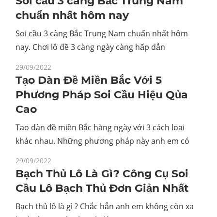
Soi cầu 3 càng Bắc Trung Nam
chuẩn nhất hôm nay
Soi cầu 3 càng Bắc Trung Nam chuẩn nhất hôm
nay. Chơi lô đề 3 càng ngày càng hấp dẫn
29/09/2022
Tạo Dàn Đề Miền Bắc Với 5
Phương Pháp Soi Cầu Hiệu Qủa
Cao
Tạo dàn đề miền Bắc hàng ngày với 3 cách loại
khác nhau. Những phương pháp này anh em có
29/09/2022
Bạch Thủ Lô Là Gì? Công Cụ Soi
Cầu Lô Bạch Thủ Đơn Giản Nhất
Bạch thủ lô là gì ? Chắc hẳn anh em không còn xa