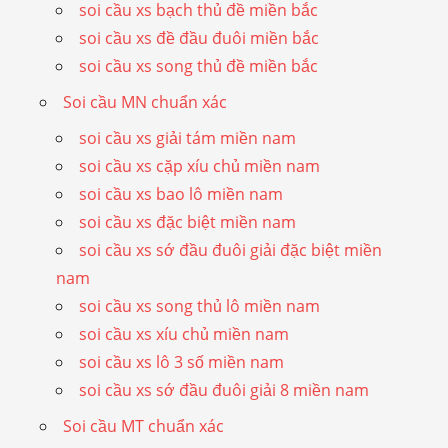
soi cầu xs bạch thủ đề miền bắc
soi cầu xs đề đầu đuôi miền bắc
soi cầu xs song thủ đề miền bắc
Soi cầu MN chuẩn xác
soi cầu xs giải tám miền nam
soi cầu xs cặp xíu chủ miền nam
soi cầu xs bao lô miền nam
soi cầu xs đặc biệt miền nam
soi cầu xs sớ đầu đuôi giải đặc biệt miền
nam
soi cầu xs song thủ lô miền nam
soi cầu xs xíu chủ miền nam
soi cầu xs lô 3 số miền nam
soi cầu xs sớ đầu đuôi giải 8 miền nam
Soi cầu MT chuẩn xác