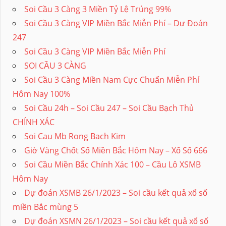
Soi Cầu 3 Càng 3 Miền Tỷ Lệ Trúng 99%
Soi Cầu 3 Càng VIP Miền Bắc Miễn Phí – Dự Đoán
247
Soi Cầu 3 Càng VIP Miền Bắc Miễn Phí
SOI CẦU 3 CÀNG
Soi Cầu 3 Càng Miền Nam Cực Chuẩn Miễn Phí
Hôm Nay 100%
Soi Cầu 24h – Soi Cầu 247 – Soi Cầu Bạch Thủ
CHÍNH XÁC
Soi Cau Mb Rong Bach Kim
Giờ Vàng Chốt Số Miền Bắc Hôm Nay – Xổ Số 666
Soi Cầu Miền Bắc Chính Xác 100 – Cầu Lô XSMB
Hôm Nay
Dự đoán XSMB 26/1/2023 – Soi cầu kết quả xổ số
miền Bắc mùng 5
Dự đoán XSMN 26/1/2023 – Soi cầu kết quả xổ số