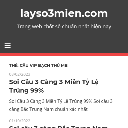
Skip
layso3mien.com
to
content
Trang web chốt số chuẩn nhất hiện nay
THẺ:
CẦU VIP BẠCH THỦ MB
08/02/2023
Soi Cầu 3 Càng 3 Miền Tỷ Lệ
Trúng 99%
Soi Cầu 3 Càng 3 Miền Tỷ Lệ Trúng 99% Soi cầu 3
càng Bắc Trung Nam chuẩn xác nhất
01/10/2022