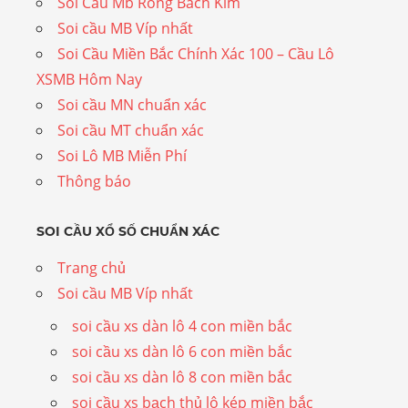
Soi Cau Mb Rong Bach Kim
Soi cầu MB Víp nhất
Soi Cầu Miền Bắc Chính Xác 100 – Cầu Lô
XSMB Hôm Nay
Soi cầu MN chuẩn xác
Soi cầu MT chuẩn xác
Soi Lô MB Miễn Phí
Thông báo
SOI CẦU XỔ SỐ CHUẨN XÁC
Trang chủ
Soi cầu MB Víp nhất
soi cầu xs dàn lô 4 con miền bắc
soi cầu xs dàn lô 6 con miền bắc
soi cầu xs dàn lô 8 con miền bắc
soi cầu xs bạch thủ lô kép miền bắc