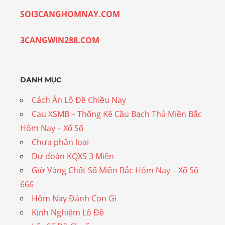
SOI3CANGHOMNAY.COM
3CANGWIN288.COM
DANH MỤC
Cách Ăn Lô Đề Chiều Nay
Cau XSMB – Thống Kê Cầu Bạch Thủ Miền Bắc
Hôm Nay – Xổ Số
Chưa phân loại
Dự đoán KQXS 3 Miền
Giờ Vàng Chốt Số Miền Bắc Hôm Nay – Xổ Số
666
Hôm Nay Đánh Con Gì
Kinh Nghiệm Lô Đề