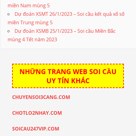
miền Nam mùng 5
Dự đoán XSMT 26/1/2023 – Soi cầu kết quả xổ số
miền Trung mùng 5
Dự đoán XSMB 25/1/2023 – Soi cầu Miền Bắc
mùng 4 Tết năm 2023
NHỮNG TRANG WEB SOI CẦU
UY TÍN KHÁC
CHUYENSOI3CANG.COM
CHOTLO2NHAY.COM
SOICAU247VIP.COM