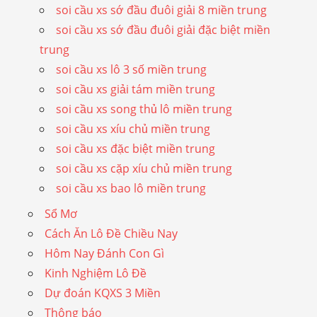
soi cầu xs sớ đầu đuôi giải 8 miền trung
soi cầu xs sớ đầu đuôi giải đặc biệt miền
trung
soi cầu xs lô 3 số miền trung
soi cầu xs giải tám miền trung
soi cầu xs song thủ lô miền trung
soi cầu xs xíu chủ miền trung
soi cầu xs đặc biệt miền trung
soi cầu xs cặp xíu chủ miền trung
soi cầu xs bao lô miền trung
Sổ Mơ
Cách Ăn Lô Đề Chiều Nay
Hôm Nay Đánh Con Gì
Kinh Nghiệm Lô Đề
Dự đoán KQXS 3 Miền
Thông báo