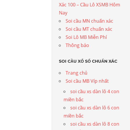
Xác 100 – Cầu Lô XSMB Hôm
Nay
Soi cầu MN chuẩn xác
Soi cầu MT chuẩn xác
Soi Lô MB Miễn Phí
Thông báo
SOI CẦU XỔ SỐ CHUẨN XÁC
Trang chủ
Soi cầu MB Víp nhất
soi cầu xs dàn lô 4 con
miền bắc
soi cầu xs dàn lô 6 con
miền bắc
soi cầu xs dàn lô 8 con