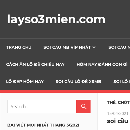
Skip
to
layso3mien.com
content
TRANG CHỦ
SOI CẦU MB VÍP NHẤT
SOI CẦU 
CÁCH ĂN LÔ ĐỀ CHIỀU NAY
HÔM NAY ĐÁNH CON GÌ
LÔ ĐẸP HÔM NAY
SOI CẦU LÔ ĐỀ XSMB
SOI LÔ
THẺ:
CHỐT
15/04/2021
soi cầu
BÀI VIẾT MỚI NHẤT THÁNG 5/2021