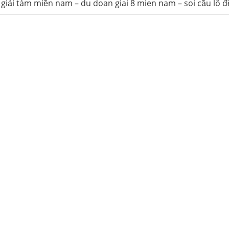
 giải tám miền nam – du doan giai 8 mien nam – soi cầu lô 