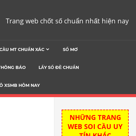
Trang web chốt số chuẩn nhất hiện nay
 CẦU MT CHUẨN XÁC
SỔ MƠ
THÔNG BÁO
LẤY SỐ ĐỀ CHUẨN
 LÔ XSMB HÔM NAY
NHỮNG TRANG
WEB SOI CẦU UY
TÍN KHÁC