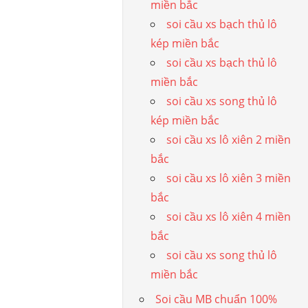
miền bắc
soi cầu xs bạch thủ lô
kép miền bắc
soi cầu xs bạch thủ lô
miền bắc
soi cầu xs song thủ lô
kép miền bắc
soi cầu xs lô xiên 2 miền
bắc
soi cầu xs lô xiên 3 miền
bắc
soi cầu xs lô xiên 4 miền
bắc
soi cầu xs song thủ lô
miền bắc
Soi cầu MB chuẩn 100%