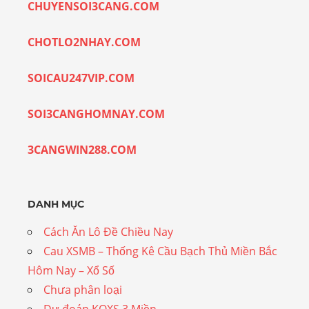
CHUYENSOI3CANG.COM
CHOTLO2NHAY.COM
SOICAU247VIP.COM
SOI3CANGHOMNAY.COM
3CANGWIN288.COM
DANH MỤC
Cách Ăn Lô Đề Chiều Nay
Cau XSMB – Thống Kê Cầu Bạch Thủ Miền Bắc
Hôm Nay – Xổ Số
Chưa phân loại