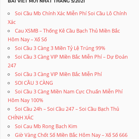
BÀI VIẾT MỚI NHẤT THÁNG 5/2021
Soi Cầu Mb Chính Xác Miễn Phí Soi Cầu Lô Chính
Xác
Cau XSMB – Thống Kê Cầu Bạch Thủ Miền Bắc
Hôm Nay – Xổ Số
Soi Cầu 3 Càng 3 Miền Tỷ Lệ Trúng 99%
Soi Cầu 3 Càng VIP Miền Bắc Miễn Phí – Dự Đoán
247
Soi Cầu 3 Càng VIP Miền Bắc Miễn Phí
SOI CẦU 3 CÀNG
Soi Cầu 3 Càng Miền Nam Cực Chuẩn Miễn Phí
Hôm Nay 100%
Soi Cầu 24h – Soi Cầu 247 – Soi Cầu Bạch Thủ
CHÍNH XÁC
Soi Cau Mb Rong Bach Kim
Giờ Vàng Chốt Số Miền Bắc Hôm Nay – Xổ Số 666