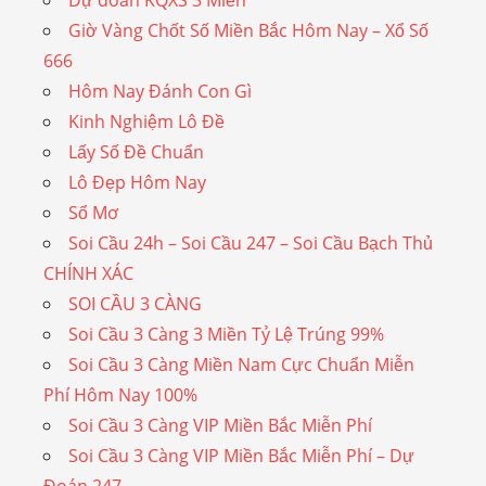
Dự đoán KQXS 3 Miền
Giờ Vàng Chốt Số Miền Bắc Hôm Nay – Xổ Số
666
Hôm Nay Đánh Con Gì
Kinh Nghiệm Lô Đề
Lấy Số Đề Chuẩn
Lô Đẹp Hôm Nay
Sổ Mơ
Soi Cầu 24h – Soi Cầu 247 – Soi Cầu Bạch Thủ
CHÍNH XÁC
SOI CẦU 3 CÀNG
Soi Cầu 3 Càng 3 Miền Tỷ Lệ Trúng 99%
Soi Cầu 3 Càng Miền Nam Cực Chuẩn Miễn
Phí Hôm Nay 100%
Soi Cầu 3 Càng VIP Miền Bắc Miễn Phí
Soi Cầu 3 Càng VIP Miền Bắc Miễn Phí – Dự