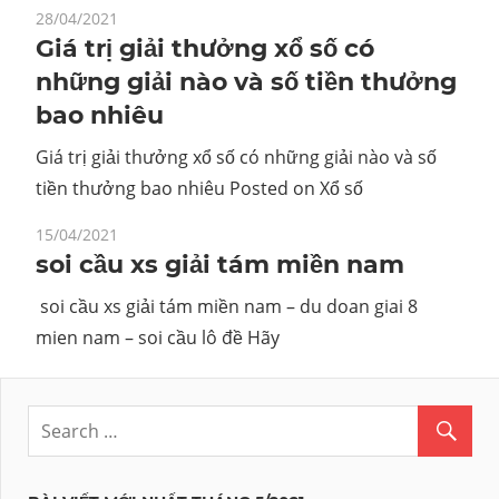
28/04/2021
Giá trị giải thưởng xổ số có
những giải nào và số tiền thưởng
bao nhiêu
Giá trị giải thưởng xổ số có những giải nào và số
tiền thưởng bao nhiêu Posted on Xổ số
15/04/2021
soi cầu xs giải tám miền nam
soi cầu xs giải tám miền nam – du doan giai 8
mien nam – soi cầu lô đề Hãy