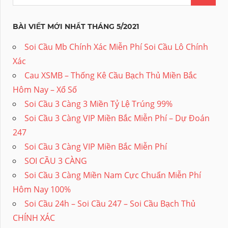
BÀI VIẾT MỚI NHẤT THÁNG 5/2021
Soi Cầu Mb Chính Xác Miễn Phí Soi Cầu Lô Chính
Xác
Cau XSMB – Thống Kê Cầu Bạch Thủ Miền Bắc
Hôm Nay – Xổ Số
Soi Cầu 3 Càng 3 Miền Tỷ Lệ Trúng 99%
Soi Cầu 3 Càng VIP Miền Bắc Miễn Phí – Dự Đoán
247
Soi Cầu 3 Càng VIP Miền Bắc Miễn Phí
SOI CẦU 3 CÀNG
Soi Cầu 3 Càng Miền Nam Cực Chuẩn Miễn Phí
Hôm Nay 100%
Soi Cầu 24h – Soi Cầu 247 – Soi Cầu Bạch Thủ
CHÍNH XÁC