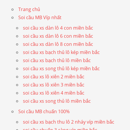
Trang chủ
Soi cầu MB Víp nhất
soi cầu xs dàn lô 4 con miền bắc
soi cầu xs dàn lô 6 con miền bắc
soi cầu xs dàn lô 8 con miền bắc
soi cầu xs bạch thủ lô kép miền bắc
soi cầu xs bạch thủ lô miền bắc
soi cầu xs song thủ lô kép miền bắc
soi cầu xs lô xiên 2 miền bắc
soi cầu xs lô xiên 3 miền bắc
soi cầu xs lô xiên 4 miền bắc
soi cầu xs song thủ lô miền bắc
Soi cầu MB chuẩn 100%
soi cầu xs bạch thu lô 2 nháy víp miền bắc