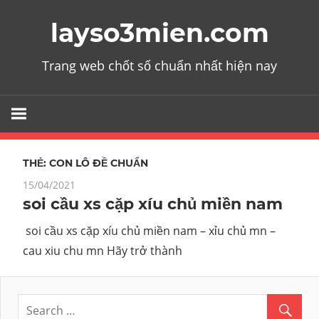
Skip
layso3mien.com
to
content
Trang web chốt số chuẩn nhất hiện nay
THẺ:
CON LÔ ĐỀ CHUẨN
15/04/2021
soi cầu xs cặp xíu chủ miền nam
soi cầu xs cặp xíu chủ miền nam – xỉu chủ mn –
cau xiu chu mn Hãy trở thành