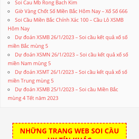
Soi Cau Mb Rong Bach Kim
Giờ Vàng Chốt Số Miền Bắc Hôm Nay – Xổ Số 666
Soi Cầu Miền Bắc Chính Xác 100 – Cầu Lô XSMB
Hôm Nay
Dự đoán XSMB 26/1/2023 – Soi cầu kết quả xổ số
miền Bắc mùng 5
Dự đoán XSMN 26/1/2023 – Soi cầu kết quả xổ số
miền Nam mùng 5
Dự đoán XSMT 26/1/2023 – Soi cầu kết quả xổ số
miền Trung mùng 5
Dự đoán XSMB 25/1/2023 – Soi cầu Miền Bắc
mùng 4 Tết năm 2023
NHỮNG TRANG WEB SOI CẦU