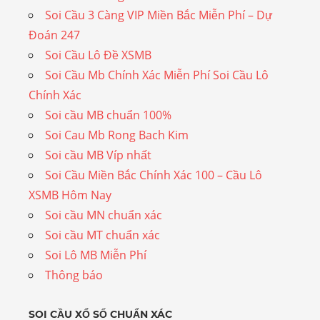
Soi Cầu 3 Càng VIP Miền Bắc Miễn Phí – Dự
Đoán 247
Soi Cầu Lô Đề XSMB
Soi Cầu Mb Chính Xác Miễn Phí Soi Cầu Lô
Chính Xác
Soi cầu MB chuẩn 100%
Soi Cau Mb Rong Bach Kim
Soi cầu MB Víp nhất
Soi Cầu Miền Bắc Chính Xác 100 – Cầu Lô
XSMB Hôm Nay
Soi cầu MN chuẩn xác
Soi cầu MT chuẩn xác
Soi Lô MB Miễn Phí
Thông báo
SOI CẦU XỔ SỐ CHUẨN XÁC