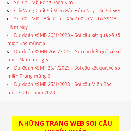
Soi Cau Mb Rong Bach Kim
Giờ Vàng Chốt Số Miền Bắc Hôm Nay – Xổ Số 666
Soi Cầu Miền Bắc Chính Xác 100 – Cầu Lô XSMB
Hôm Nay
Dự đoán XSMB 26/1/2023 – Soi cầu kết quả xổ số
miền Bắc mùng 5
Dự đoán XSMN 26/1/2023 – Soi cầu kết quả xổ số
miền Nam mùng 5
Dự đoán XSMT 26/1/2023 – Soi cầu kết quả xổ số
miền Trung mùng 5
Dự đoán XSMB 25/1/2023 – Soi cầu Miền Bắc
mùng 4 Tết năm 2023
NHỮNG TRANG WEB SOI CẦU