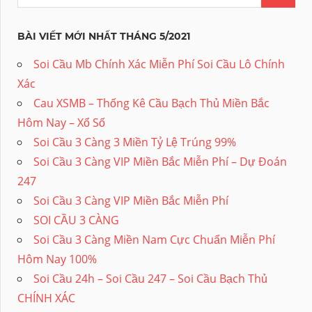
BÀI VIẾT MỚI NHẤT THÁNG 5/2021
Soi Cầu Mb Chính Xác Miễn Phí Soi Cầu Lô Chính
Xác
Cau XSMB – Thống Kê Cầu Bạch Thủ Miền Bắc
Hôm Nay – Xổ Số
Soi Cầu 3 Càng 3 Miền Tỷ Lệ Trúng 99%
Soi Cầu 3 Càng VIP Miền Bắc Miễn Phí – Dự Đoán
247
Soi Cầu 3 Càng VIP Miền Bắc Miễn Phí
SOI CẦU 3 CÀNG
Soi Cầu 3 Càng Miền Nam Cực Chuẩn Miễn Phí
Hôm Nay 100%
Soi Cầu 24h – Soi Cầu 247 – Soi Cầu Bạch Thủ
CHÍNH XÁC