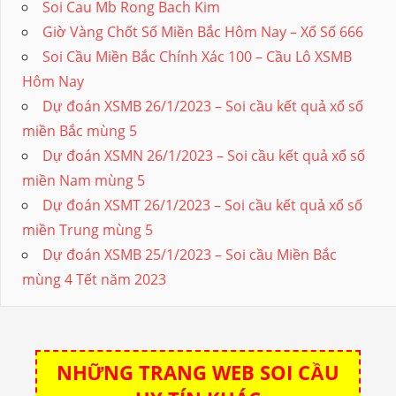
Soi Cau Mb Rong Bach Kim
Giờ Vàng Chốt Số Miền Bắc Hôm Nay – Xổ Số 666
Soi Cầu Miền Bắc Chính Xác 100 – Cầu Lô XSMB
Hôm Nay
Dự đoán XSMB 26/1/2023 – Soi cầu kết quả xổ số
miền Bắc mùng 5
Dự đoán XSMN 26/1/2023 – Soi cầu kết quả xổ số
miền Nam mùng 5
Dự đoán XSMT 26/1/2023 – Soi cầu kết quả xổ số
miền Trung mùng 5
Dự đoán XSMB 25/1/2023 – Soi cầu Miền Bắc
mùng 4 Tết năm 2023
NHỮNG TRANG WEB SOI CẦU