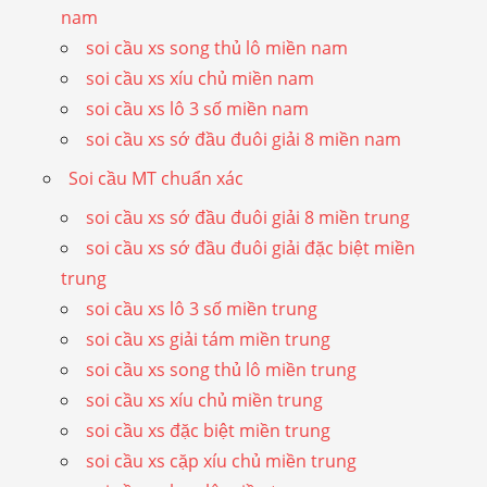
nam
soi cầu xs song thủ lô miền nam
soi cầu xs xíu chủ miền nam
soi cầu xs lô 3 số miền nam
soi cầu xs sớ đầu đuôi giải 8 miền nam
Soi cầu MT chuẩn xác
soi cầu xs sớ đầu đuôi giải 8 miền trung
soi cầu xs sớ đầu đuôi giải đặc biệt miền
trung
soi cầu xs lô 3 số miền trung
soi cầu xs giải tám miền trung
soi cầu xs song thủ lô miền trung
soi cầu xs xíu chủ miền trung
soi cầu xs đặc biệt miền trung
soi cầu xs cặp xíu chủ miền trung