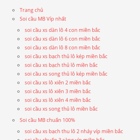
Trang chủ
Soi cầu MB Víp nhất
soi cầu xs dàn lô 4 con miền bắc
soi cầu xs dàn lô 6 con miền bắc
soi cầu xs dàn lô 8 con miền bắc
soi cầu xs bạch thủ lô kép miền bắc
soi cầu xs bạch thủ lô miền bắc
soi cầu xs song thủ lô kép miền bắc
soi cầu xs lô xiên 2 miền bắc
soi cầu xs lô xiên 3 miền bắc
soi cầu xs lô xiên 4 miền bắc
soi cầu xs song thủ lô miền bắc
Soi cầu MB chuẩn 100%
soi cầu xs bạch thu lô 2 nháy víp miền bắc