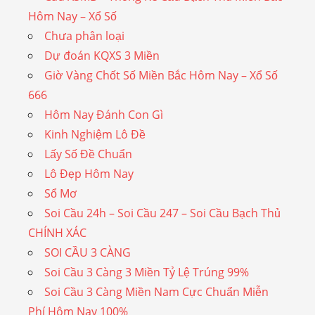
Hôm Nay – Xổ Số
Chưa phân loại
Dự đoán KQXS 3 Miền
Giờ Vàng Chốt Số Miền Bắc Hôm Nay – Xổ Số
666
Hôm Nay Đánh Con Gì
Kinh Nghiệm Lô Đề
Lấy Số Đề Chuẩn
Lô Đẹp Hôm Nay
Sổ Mơ
Soi Cầu 24h – Soi Cầu 247 – Soi Cầu Bạch Thủ
CHÍNH XÁC
SOI CẦU 3 CÀNG
Soi Cầu 3 Càng 3 Miền Tỷ Lệ Trúng 99%
Soi Cầu 3 Càng Miền Nam Cực Chuẩn Miễn
Phí Hôm Nay 100%