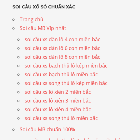
SOI CẦU XỔ SỐ CHUẨN XÁC
Trang chủ
Soi cầu MB Víp nhất
soi cầu xs dàn lô 4 con miền bắc
soi cầu xs dàn lô 6 con miền bắc
soi cầu xs dàn lô 8 con miền bắc
soi cầu xs bạch thủ lô kép miền bắc
soi cầu xs bạch thủ lô miền bắc
soi cầu xs song thủ lô kép miền bắc
soi cầu xs lô xiên 2 miền bắc
soi cầu xs lô xiên 3 miền bắc
soi cầu xs lô xiên 4 miền bắc
soi cầu xs song thủ lô miền bắc
Soi cầu MB chuẩn 100%