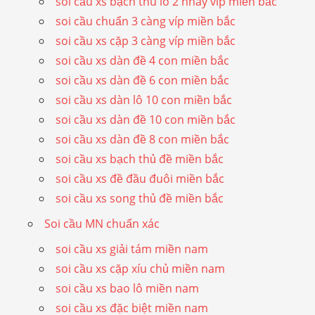
soi cầu xs bạch thu lô 2 nháy víp miền bắc
soi cầu chuẩn 3 càng víp miền bắc
soi cầu xs cặp 3 càng víp miền bắc
soi cầu xs dàn đề 4 con miền bắc
soi cầu xs dàn đề 6 con miền bắc
soi cầu xs dàn lô 10 con miền bắc
soi cầu xs dàn đề 10 con miền bắc
soi cầu xs dàn đề 8 con miền bắc
soi cầu xs bạch thủ đề miền bắc
soi cầu xs đề đầu đuôi miền bắc
soi cầu xs song thủ đề miền bắc
Soi cầu MN chuẩn xác
soi cầu xs giải tám miền nam
soi cầu xs cặp xíu chủ miền nam
soi cầu xs bao lô miền nam
soi cầu xs đặc biệt miền nam