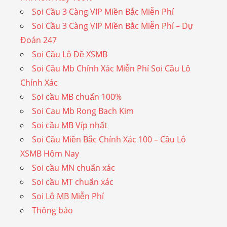
Soi Cầu 3 Càng VIP Miền Bắc Miễn Phí
Soi Cầu 3 Càng VIP Miền Bắc Miễn Phí – Dự
Đoán 247
Soi Cầu Lô Đề XSMB
Soi Cầu Mb Chính Xác Miễn Phí Soi Cầu Lô
Chính Xác
Soi cầu MB chuẩn 100%
Soi Cau Mb Rong Bach Kim
Soi cầu MB Víp nhất
Soi Cầu Miền Bắc Chính Xác 100 – Cầu Lô
XSMB Hôm Nay
Soi cầu MN chuẩn xác
Soi cầu MT chuẩn xác
Soi Lô MB Miễn Phí
Thông báo