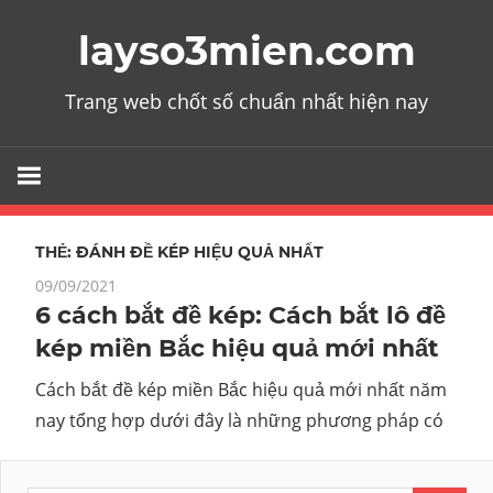
Skip
layso3mien.com
to
content
Trang web chốt số chuẩn nhất hiện nay
THẺ:
ĐÁNH ĐỀ KÉP HIỆU QUẢ NHẤT
09/09/2021
6 cách bắt đề kép: Cách bắt lô đề
kép miền Bắc hiệu quả mới nhất
Cách bắt đề kép miền Bắc hiệu quả mới nhất năm
nay tổng hợp dưới đây là những phương pháp có