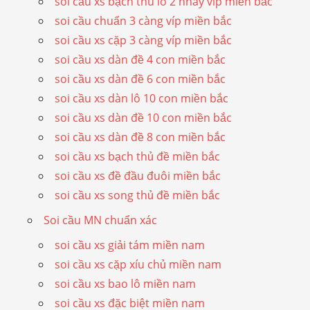
soi cầu xs bạch thu lô 2 nháy víp miền bắc
soi cầu chuẩn 3 càng víp miền bắc
soi cầu xs cặp 3 càng víp miền bắc
soi cầu xs dàn đề 4 con miền bắc
soi cầu xs dàn đề 6 con miền bắc
soi cầu xs dàn lô 10 con miền bắc
soi cầu xs dàn đề 10 con miền bắc
soi cầu xs dàn đề 8 con miền bắc
soi cầu xs bạch thủ đề miền bắc
soi cầu xs đề đầu đuôi miền bắc
soi cầu xs song thủ đề miền bắc
Soi cầu MN chuẩn xác
soi cầu xs giải tám miền nam
soi cầu xs cặp xíu chủ miền nam
soi cầu xs bao lô miền nam
soi cầu xs đặc biệt miền nam