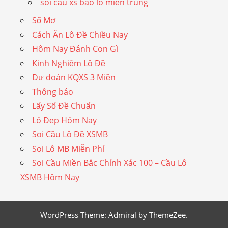
soi cầu xs bao lô miền trung
Sổ Mơ
Cách Ăn Lô Đề Chiều Nay
Hôm Nay Đánh Con Gì
Kinh Nghiệm Lô Đề
Dự đoán KQXS 3 Miền
Thông báo
Lấy Số Đề Chuẩn
Lô Đẹp Hôm Nay
Soi Cầu Lô Đề XSMB
Soi Lô MB Miễn Phí
Soi Cầu Miền Bắc Chính Xác 100 – Cầu Lô
XSMB Hôm Nay
WordPress Theme: Admiral by ThemeZee.