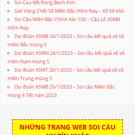
Soi Cau Mb Rong Bach Kim
Giờ Vàng Chốt Số Miền Bắc Hôm Nay – Xổ Số 666
Soi Cầu Miền Bắc Chính Xác 100 – Cầu Lô XSMB
Hôm Nay
Dự đoán XSMB 26/1/2023 – Soi cầu kết quả xổ số
miền Bắc mùng 5
Dự đoán XSMN 26/1/2023 – Soi cầu kết quả xổ số
miền Nam mùng 5
Dự đoán XSMT 26/1/2023 – Soi cầu kết quả xổ số
miền Trung mùng 5
Dự đoán XSMB 25/1/2023 – Soi cầu Miền Bắc
mùng 4 Tết năm 2023
NHỮNG TRANG WEB SOI CẦU