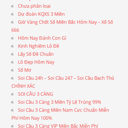
Chưa phân loại
Dự đoán KQXS 3 Miền
Giờ Vàng Chốt Số Miền Bắc Hôm Nay – Xổ Số
666
Hôm Nay Đánh Con Gì
Kinh Nghiệm Lô Đề
Lấy Số Đề Chuẩn
Lô Đẹp Hôm Nay
Sổ Mơ
Soi Cầu 24h – Soi Cầu 247 – Soi Cầu Bạch Thủ
CHÍNH XÁC
SOI CẦU 3 CÀNG
Soi Cầu 3 Càng 3 Miền Tỷ Lệ Trúng 99%
Soi Cầu 3 Càng Miền Nam Cực Chuẩn Miễn
Phí Hôm Nay 100%
Soi Cầu 3 Càng VIP Miền Bắc Miễn Phí