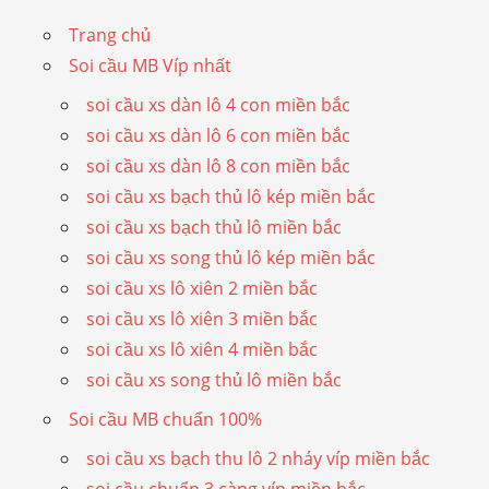
Trang chủ
Soi cầu MB Víp nhất
soi cầu xs dàn lô 4 con miền bắc
soi cầu xs dàn lô 6 con miền bắc
soi cầu xs dàn lô 8 con miền bắc
soi cầu xs bạch thủ lô kép miền bắc
soi cầu xs bạch thủ lô miền bắc
soi cầu xs song thủ lô kép miền bắc
soi cầu xs lô xiên 2 miền bắc
soi cầu xs lô xiên 3 miền bắc
soi cầu xs lô xiên 4 miền bắc
soi cầu xs song thủ lô miền bắc
Soi cầu MB chuẩn 100%
soi cầu xs bạch thu lô 2 nháy víp miền bắc