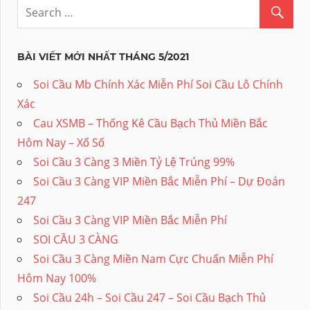
BÀI VIẾT MỚI NHẤT THÁNG 5/2021
Soi Cầu Mb Chính Xác Miễn Phí Soi Cầu Lô Chính
Xác
Cau XSMB – Thống Kê Cầu Bạch Thủ Miền Bắc
Hôm Nay – Xổ Số
Soi Cầu 3 Càng 3 Miền Tỷ Lệ Trúng 99%
Soi Cầu 3 Càng VIP Miền Bắc Miễn Phí – Dự Đoán
247
Soi Cầu 3 Càng VIP Miền Bắc Miễn Phí
SOI CẦU 3 CÀNG
Soi Cầu 3 Càng Miền Nam Cực Chuẩn Miễn Phí
Hôm Nay 100%
Soi Cầu 24h – Soi Cầu 247 – Soi Cầu Bạch Thủ