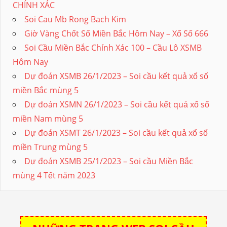
CHÍNH XÁC
Soi Cau Mb Rong Bach Kim
Giờ Vàng Chốt Số Miền Bắc Hôm Nay – Xổ Số 666
Soi Cầu Miền Bắc Chính Xác 100 – Cầu Lô XSMB
Hôm Nay
Dự đoán XSMB 26/1/2023 – Soi cầu kết quả xổ số
miền Bắc mùng 5
Dự đoán XSMN 26/1/2023 – Soi cầu kết quả xổ số
miền Nam mùng 5
Dự đoán XSMT 26/1/2023 – Soi cầu kết quả xổ số
miền Trung mùng 5
Dự đoán XSMB 25/1/2023 – Soi cầu Miền Bắc
mùng 4 Tết năm 2023