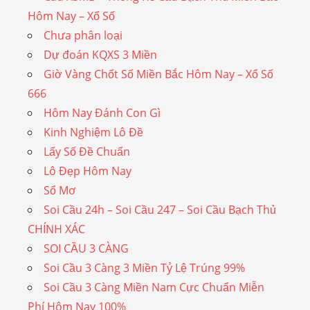
Hôm Nay – Xổ Số
Chưa phân loại
Dự đoán KQXS 3 Miền
Giờ Vàng Chốt Số Miền Bắc Hôm Nay – Xổ Số
666
Hôm Nay Đánh Con Gì
Kinh Nghiệm Lô Đề
Lấy Số Đề Chuẩn
Lô Đẹp Hôm Nay
Sổ Mơ
Soi Cầu 24h – Soi Cầu 247 – Soi Cầu Bạch Thủ
CHÍNH XÁC
SOI CẦU 3 CÀNG
Soi Cầu 3 Càng 3 Miền Tỷ Lệ Trúng 99%
Soi Cầu 3 Càng Miền Nam Cực Chuẩn Miễn
Phí Hôm Nay 100%