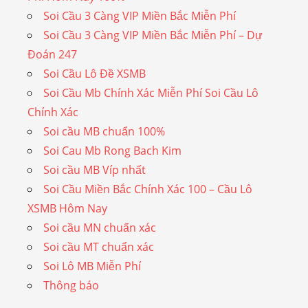
Soi Cầu 3 Càng VIP Miền Bắc Miễn Phí
Soi Cầu 3 Càng VIP Miền Bắc Miễn Phí – Dự
Đoán 247
Soi Cầu Lô Đề XSMB
Soi Cầu Mb Chính Xác Miễn Phí Soi Cầu Lô
Chính Xác
Soi cầu MB chuẩn 100%
Soi Cau Mb Rong Bach Kim
Soi cầu MB Víp nhất
Soi Cầu Miền Bắc Chính Xác 100 – Cầu Lô
XSMB Hôm Nay
Soi cầu MN chuẩn xác
Soi cầu MT chuẩn xác
Soi Lô MB Miễn Phí
Thông báo