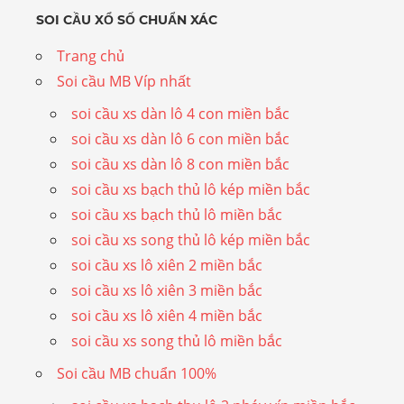
SOI CẦU XỔ SỐ CHUẨN XÁC
Trang chủ
Soi cầu MB Víp nhất
soi cầu xs dàn lô 4 con miền bắc
soi cầu xs dàn lô 6 con miền bắc
soi cầu xs dàn lô 8 con miền bắc
soi cầu xs bạch thủ lô kép miền bắc
soi cầu xs bạch thủ lô miền bắc
soi cầu xs song thủ lô kép miền bắc
soi cầu xs lô xiên 2 miền bắc
soi cầu xs lô xiên 3 miền bắc
soi cầu xs lô xiên 4 miền bắc
soi cầu xs song thủ lô miền bắc
Soi cầu MB chuẩn 100%