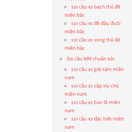
soi cầu xs bạch thủ đề
miền bắc
soi cầu xs đề đầu đuôi
miền bắc
soi cầu xs song thủ đề
miền bắc
Soi cầu MN chuẩn xác
soi cầu xs giải tám miền
nam
soi cầu xs cặp xíu chủ
miền nam
soi cầu xs bao lô miền
nam
soi cầu xs đặc biệt miền
nam