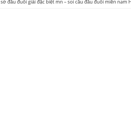
 sớ đầu đuôi giải đặc biệt mn – soi cầu đầu đuôi miền nam 