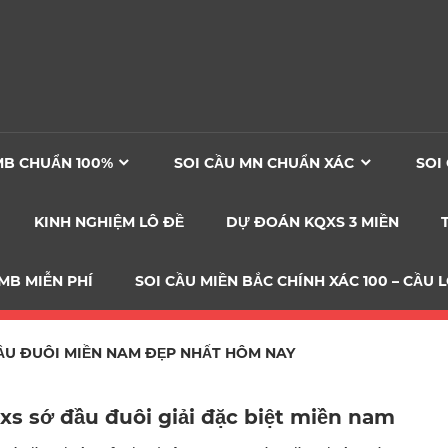
MB CHUẨN 100%
SOI CẦU MN CHUẨN XÁC
SOI
KINH NGHIỆM LÔ ĐỀ
DỰ ĐOÁN KQXS 3 MIỀN
 MB MIỄN PHÍ
SOI CẦU MIỀN BẮC CHÍNH XÁC 100 – CẦU
ẦU ĐUÔI MIỀN NAM ĐẸP NHẤT HÔM NAY
 xs sớ đầu đuôi giải đặc biệt miền nam