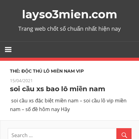
Skip
layso3mien.com
to
content
Trang web chốt số chuẩn nhất hiện nay
THẺ:
ĐỘC THỦ LÔ MIỀN NAM VIP
15/04/2021
soi cầu xs bao lô miền nam
soi cầu xs đặc biệt miền nam – soi cầu lô vip miền
nam – số đề hôm nay Hãy