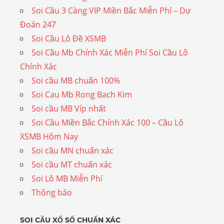
Soi Cầu 3 Càng VIP Miền Bắc Miễn Phí – Dự
Đoán 247
Soi Cầu Lô Đề XSMB
Soi Cầu Mb Chính Xác Miễn Phí Soi Cầu Lô
Chính Xác
Soi cầu MB chuẩn 100%
Soi Cau Mb Rong Bach Kim
Soi cầu MB Víp nhất
Soi Cầu Miền Bắc Chính Xác 100 – Cầu Lô
XSMB Hôm Nay
Soi cầu MN chuẩn xác
Soi cầu MT chuẩn xác
Soi Lô MB Miễn Phí
Thông báo
SOI CẦU XỔ SỐ CHUẨN XÁC