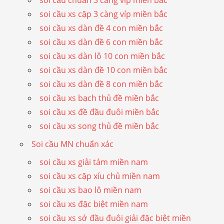
soi cầu chuẩn 3 càng víp miền bắc
soi cầu xs cặp 3 càng víp miền bắc
soi cầu xs dàn đề 4 con miền bắc
soi cầu xs dàn đề 6 con miền bắc
soi cầu xs dàn lô 10 con miền bắc
soi cầu xs dàn đề 10 con miền bắc
soi cầu xs dàn đề 8 con miền bắc
soi cầu xs bạch thủ đề miền bắc
soi cầu xs đề đầu đuôi miền bắc
soi cầu xs song thủ đề miền bắc
Soi cầu MN chuẩn xác
soi cầu xs giải tám miền nam
soi cầu xs cặp xíu chủ miền nam
soi cầu xs bao lô miền nam
soi cầu xs đặc biệt miền nam
soi cầu xs sớ đầu đuôi giải đặc biệt miền