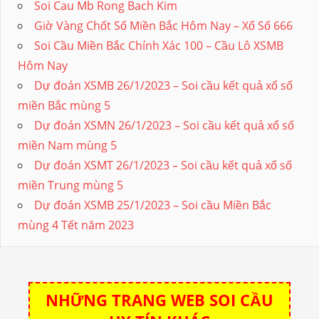
Soi Cau Mb Rong Bach Kim
Giờ Vàng Chốt Số Miền Bắc Hôm Nay – Xổ Số 666
Soi Cầu Miền Bắc Chính Xác 100 – Cầu Lô XSMB
Hôm Nay
Dự đoán XSMB 26/1/2023 – Soi cầu kết quả xổ số
miền Bắc mùng 5
Dự đoán XSMN 26/1/2023 – Soi cầu kết quả xổ số
miền Nam mùng 5
Dự đoán XSMT 26/1/2023 – Soi cầu kết quả xổ số
miền Trung mùng 5
Dự đoán XSMB 25/1/2023 – Soi cầu Miền Bắc
mùng 4 Tết năm 2023
NHỮNG TRANG WEB SOI CẦU