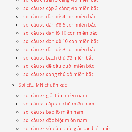
soi cầu chuẩn 3 càng víp miền bắc
soi cầu xs cặp 3 càng víp miền bắc
soi cầu xs dàn đề 4 con miền bắc
soi cầu xs dàn đề 6 con miền bắc
soi cầu xs dàn lô 10 con miền bắc
soi cầu xs dàn đề 10 con miền bắc
soi cầu xs dàn đề 8 con miền bắc
soi cầu xs bạch thủ đề miền bắc
soi cầu xs đề đầu đuôi miền bắc
soi cầu xs song thủ đề miền bắc
Soi cầu MN chuẩn xác
soi cầu xs giải tám miền nam
soi cầu xs cặp xíu chủ miền nam
soi cầu xs bao lô miền nam
soi cầu xs đặc biệt miền nam
soi cầu xs sớ đầu đuôi giải đặc biệt miền