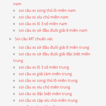
nam
soi cầu xs song thủ lô miền nam
soi cầu xs xíu chủ miền nam
soi cầu xs lô 3 số miền nam
soi cầu xs sớ đầu đuôi giải 8 miền nam
Soi cầu MT chuẩn xác
soi cầu xs sớ đầu đuôi giải 8 miền trung
soi cầu xs sớ đầu đuôi giải đặc biệt miền
trung
soi cầu xs lô 3 số miền trung
soi cầu xs giải tám miền trung
soi cầu xs song thủ lô miền trung
soi cầu xs xíu chủ miền trung
soi cầu xs đặc biệt miền trung
soi cầu xs cặp xíu chủ miền trung