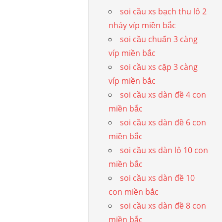
soi cầu xs bạch thu lô 2
nháy víp miền bắc
soi cầu chuẩn 3 càng
víp miền bắc
soi cầu xs cặp 3 càng
víp miền bắc
soi cầu xs dàn đề 4 con
miền bắc
soi cầu xs dàn đề 6 con
miền bắc
soi cầu xs dàn lô 10 con
miền bắc
soi cầu xs dàn đề 10
con miền bắc
soi cầu xs dàn đề 8 con
miền bắc