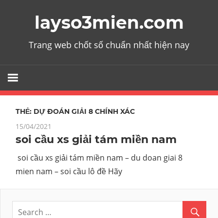
Skip
layso3mien.com
to
content
Trang web chốt số chuẩn nhất hiện nay
THẺ:
DỰ ĐOÁN GIẢI 8 CHÍNH XÁC
15/04/2021
soi cầu xs giải tám miền nam
soi cầu xs giải tám miền nam – du doan giai 8
mien nam – soi cầu lô đề Hãy