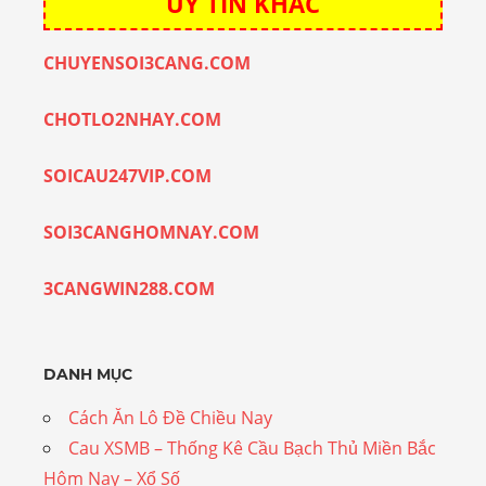
UY TÍN KHÁC
CHUYENSOI3CANG.COM
CHOTLO2NHAY.COM
SOICAU247VIP.COM
SOI3CANGHOMNAY.COM
3CANGWIN288.COM
DANH MỤC
Cách Ăn Lô Đề Chiều Nay
Cau XSMB – Thống Kê Cầu Bạch Thủ Miền Bắc
Hôm Nay – Xổ Số