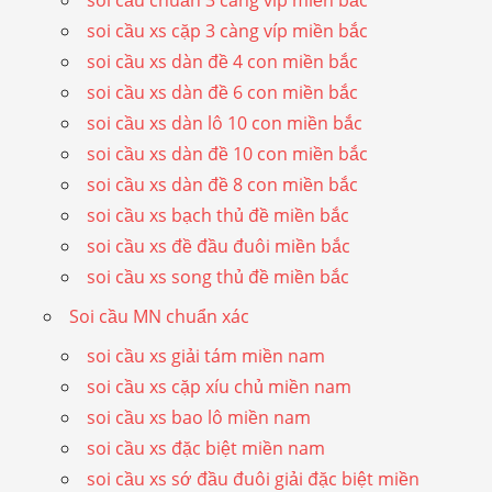
soi cầu chuẩn 3 càng víp miền bắc
soi cầu xs cặp 3 càng víp miền bắc
soi cầu xs dàn đề 4 con miền bắc
soi cầu xs dàn đề 6 con miền bắc
soi cầu xs dàn lô 10 con miền bắc
soi cầu xs dàn đề 10 con miền bắc
soi cầu xs dàn đề 8 con miền bắc
soi cầu xs bạch thủ đề miền bắc
soi cầu xs đề đầu đuôi miền bắc
soi cầu xs song thủ đề miền bắc
Soi cầu MN chuẩn xác
soi cầu xs giải tám miền nam
soi cầu xs cặp xíu chủ miền nam
soi cầu xs bao lô miền nam
soi cầu xs đặc biệt miền nam
soi cầu xs sớ đầu đuôi giải đặc biệt miền