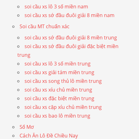
soi cầu xs lô 3 số miền nam
soi cầu xs sớ đầu đuôi giải 8 miền nam
Soi cầu MT chuẩn xác
soi cầu xs sớ đầu đuôi giải 8 miền trung
soi cầu xs sớ đầu đuôi giải đặc biệt miền
trung
soi cầu xs lô 3 số miền trung
soi cầu xs giải tám miền trung
soi cầu xs song thủ lô miền trung
soi cầu xs xíu chủ miền trung
soi cầu xs đặc biệt miền trung
soi cầu xs cặp xíu chủ miền trung
soi cầu xs bao lô miền trung
Sổ Mơ
Cách Ăn Lô Đề Chiều Nay