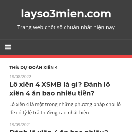
Skip
layso3mien.com
to
content
Trang web chốt số chuẩn nhất hiện nay
THẺ:
DỰ ĐOÁN XIÊN 4
18/08/2022
Lô xiên 4 XSMB là gì? Đánh lô
xiên 4 ăn bao nhiêu tiền?
Lô xiên 4 là một trong những phương pháp chơi lô
đề có tỷ lệ trả thưởng cao nhất hiện
13/09/2021