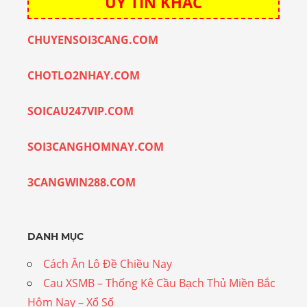
UY TÍN KHÁC
CHUYENSOI3CANG.COM
CHOTLO2NHAY.COM
SOICAU247VIP.COM
SOI3CANGHOMNAY.COM
3CANGWIN288.COM
DANH MỤC
Cách Ăn Lô Đề Chiều Nay
Cau XSMB – Thống Kê Cầu Bạch Thủ Miền Bắc
Hôm Nay – Xổ Số