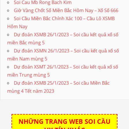
Soi Cau Mb Rong Bach Kim
Giờ Vàng Chốt Số Miền Bắc Hôm Nay – Xổ Số 666
Soi Cầu Miền Bắc Chính Xác 100 – Cầu Lô XSMB
Hôm Nay
Dự đoán XSMB 26/1/2023 – Soi cầu kết quả xổ số
miền Bắc mùng 5
Dự đoán XSMN 26/1/2023 – Soi cầu kết quả xổ số
miền Nam mùng 5
Dự đoán XSMT 26/1/2023 – Soi cầu kết quả xổ số
miền Trung mùng 5
Dự đoán XSMB 25/1/2023 – Soi cầu Miền Bắc
mùng 4 Tết năm 2023
NHỮNG TRANG WEB SOI CẦU