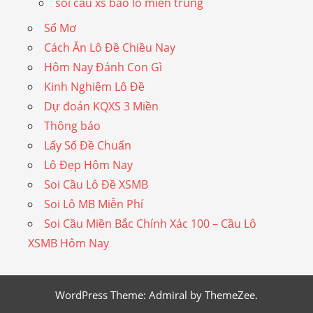
soi cầu xs bao lô miền trung
Sổ Mơ
Cách Ăn Lô Đề Chiều Nay
Hôm Nay Đánh Con Gì
Kinh Nghiệm Lô Đề
Dự đoán KQXS 3 Miền
Thông báo
Lấy Số Đề Chuẩn
Lô Đẹp Hôm Nay
Soi Cầu Lô Đề XSMB
Soi Lô MB Miễn Phí
Soi Cầu Miền Bắc Chính Xác 100 – Cầu Lô
XSMB Hôm Nay
WordPress Theme: Admiral by ThemeZee.