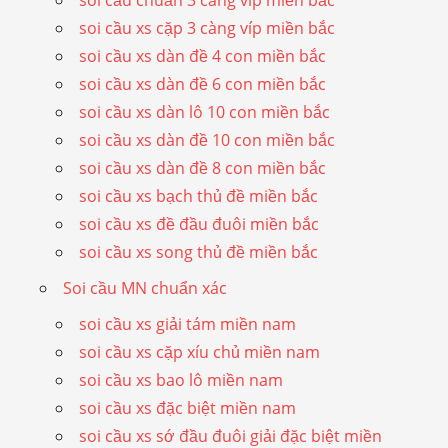
soi cầu chuẩn 3 càng víp miền bắc
soi cầu xs cặp 3 càng víp miền bắc
soi cầu xs dàn đề 4 con miền bắc
soi cầu xs dàn đề 6 con miền bắc
soi cầu xs dàn lô 10 con miền bắc
soi cầu xs dàn đề 10 con miền bắc
soi cầu xs dàn đề 8 con miền bắc
soi cầu xs bạch thủ đề miền bắc
soi cầu xs đề đầu đuôi miền bắc
soi cầu xs song thủ đề miền bắc
Soi cầu MN chuẩn xác
soi cầu xs giải tám miền nam
soi cầu xs cặp xíu chủ miền nam
soi cầu xs bao lô miền nam
soi cầu xs đặc biệt miền nam
soi cầu xs sớ đầu đuôi giải đặc biệt miền