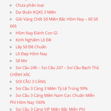
Chưa phân loại
Dự đoán KQXS 3 Miền
Giờ Vàng Chốt Số Miền Bắc Hôm Nay – Xổ Số
666
Hôm Nay Đánh Con Gì
Kinh Nghiệm Lô Đề
Lấy Số Đề Chuẩn
Lô Đẹp Hôm Nay
Sổ Mơ
Soi Cầu 24h – Soi Cầu 247 – Soi Cầu Bạch Thủ
CHÍNH XÁC
SOI CẦU 3 CÀNG
Soi Cầu 3 Càng 3 Miền Tỷ Lệ Trúng 99%
Soi Cầu 3 Càng Miền Nam Cực Chuẩn Miễn
Phí Hôm Nay 100%
Soi Cầu 3 Càng VIP Miền Bắc Miễn Phí