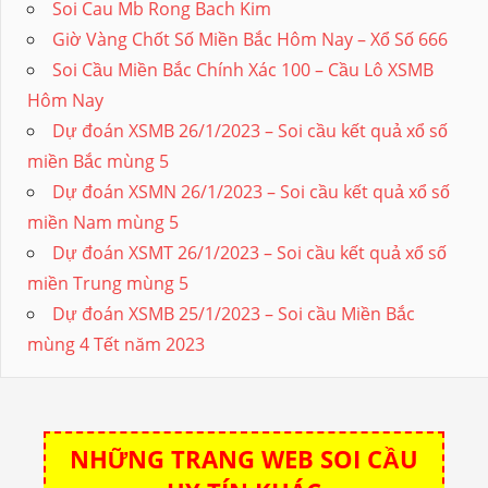
Soi Cau Mb Rong Bach Kim
Giờ Vàng Chốt Số Miền Bắc Hôm Nay – Xổ Số 666
Soi Cầu Miền Bắc Chính Xác 100 – Cầu Lô XSMB
Hôm Nay
Dự đoán XSMB 26/1/2023 – Soi cầu kết quả xổ số
miền Bắc mùng 5
Dự đoán XSMN 26/1/2023 – Soi cầu kết quả xổ số
miền Nam mùng 5
Dự đoán XSMT 26/1/2023 – Soi cầu kết quả xổ số
miền Trung mùng 5
Dự đoán XSMB 25/1/2023 – Soi cầu Miền Bắc
mùng 4 Tết năm 2023
NHỮNG TRANG WEB SOI CẦU