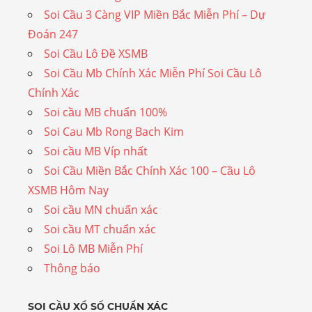
Soi Cầu 3 Càng VIP Miền Bắc Miễn Phí – Dự
Đoán 247
Soi Cầu Lô Đề XSMB
Soi Cầu Mb Chính Xác Miễn Phí Soi Cầu Lô
Chính Xác
Soi cầu MB chuẩn 100%
Soi Cau Mb Rong Bach Kim
Soi cầu MB Víp nhất
Soi Cầu Miền Bắc Chính Xác 100 – Cầu Lô
XSMB Hôm Nay
Soi cầu MN chuẩn xác
Soi cầu MT chuẩn xác
Soi Lô MB Miễn Phí
Thông báo
SOI CẦU XỔ SỐ CHUẨN XÁC