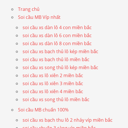
Trang chủ
Soi cầu MB Víp nhất
soi cầu xs dàn lô 4 con miền bắc
soi cầu xs dàn lô 6 con miền bắc
soi cầu xs dàn lô 8 con miền bắc
soi cầu xs bạch thủ lô kép miền bắc
soi cầu xs bạch thủ lô miền bắc
soi cầu xs song thủ lô kép miền bắc
soi cầu xs lô xiên 2 miền bắc
soi cầu xs lô xiên 3 miền bắc
soi cầu xs lô xiên 4 miền bắc
soi cầu xs song thủ lô miền bắc
Soi cầu MB chuẩn 100%
soi cầu xs bạch thu lô 2 nháy víp miền bắc